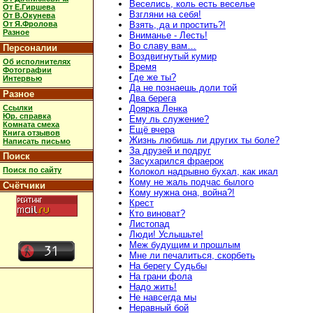
Веселись, коль есть веселье
От Е.Гиршева
Взгляни на себя!
От В.Окунева
От Я.Фролова
Взять, да и простить?!
Разное
Вниманье - Лесть!
Во славу вам…
Персоналии
Воздвигнутый кумир
Об исполнителях
Время
Фотографии
Где же ты?
Интервью
Да не познаешь доли той
Разное
Два берега
Ссылки
Доярка Ленка
Юр. справка
Ему ль служение?
Комната смеха
Ещё вчера
Книга отзывов
Жизнь любишь ли других ты боле?
Написать письмо
За друзей и подруг
Поиск
Засухарился фраерок
Поиск по сайту
Колокол надрывно бухал, как икал
Кому не жаль подчас былого
Счётчики
Кому нужна она, война?!
Крест
Кто виноват?
Листопад
Люди! Услышьте!
Меж будущим и прошлым
Мне ли печалиться, скорбеть
На берегу Судьбы
На грани фола
Надо жить!
Не навсегда мы
Неравный бой