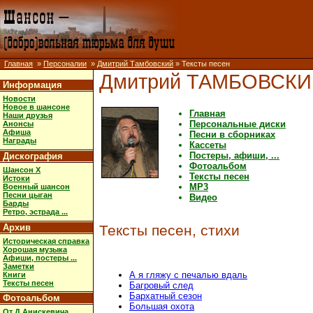
Главная
»
Персоналии
»
Дмитрий Тамбовский
» Тексты песен
Дмитрий ТАМБОВСК
Информация
Новости
Новое в шансоне
Главная
Наши друзья
Персональные диски
Анонсы
Афиша
Песни в сборниках
Награды
Кассеты
Постеры, афиши, ...
Дискография
Фотоальбом
Шансон X
Тексты песен
Истоки
MP3
Военный шансон
Песни цыган
Видео
Барды
Ретро, эстрада ...
Архив
Тексты песен, стихи
Историческая справка
Хорошая музыка
Афиши, постеры ...
Заметки
А я гляжу с печалью вдаль
Книги
Тексты песен
Багровый след
Бархатный сезон
Фотоальбом
Большая охота
От Д.Анискевича