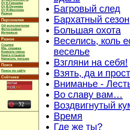
От Е.Гиршева
Багровый след
От В.Окунева
От Я.Фролова
Разное
Бархатный сезон
Персоналии
Об исполнителях
Большая охота
Фотографии
Интервью
Веселись, коль е
Разное
Ссылки
Юр. справка
веселье
Комната смеха
Книга отзывов
Написать письмо
Взгляни на себя!
Поиск
Взять, да и прос
Поиск по сайту
Счётчики
Вниманье - Лесть
Во славу вам…
Воздвигнутый ку
Время
Где же ты?