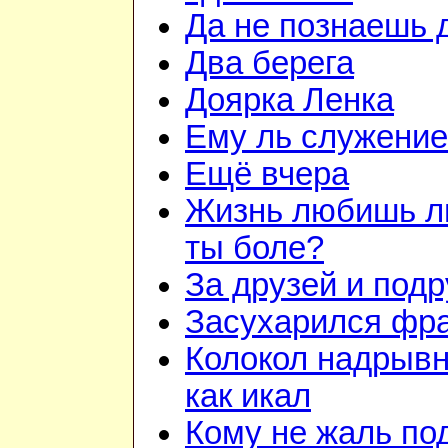
Да не познаешь 
Два берега
Доярка Ленка
Ему ль служени
Ещё вчера
Жизнь любишь л
ты боле?
За друзей и подр
Засухарился фр
Колокол надрывн
как икал
Кому не жаль по