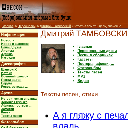
Главная
»
Персоналии
»
Дмитрий Тамбовский
» Утратил память, цель, значенье
Дмитрий ТАМБОВСК
Информация
Новости
Новое в шансоне
Главная
Наши друзья
Персональные диски
Анонсы
Афиша
Песни в сборниках
Награды
Кассеты
Постеры, афиши, ...
Дискография
Фотоальбом
Шансон X
Тексты песен
Истоки
MP3
Военный шансон
Песни цыган
Видео
Барды
Ретро, эстрада ...
Архив
Тексты песен, стихи
Историческая справка
Хорошая музыка
Афиши, постеры ...
Заметки
А я гляжу с печа
Книги
Тексты песен
Фотоальбом
вдаль
От Д.Анискевича