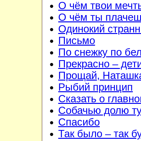
О чём твои мечт
О чём ты плаче
Одинокий странн
Письмо
По снежку по бе
Прекрасно – дети
Прощай, Наташк
Рыбий принцип
Сказать о главн
Собачью долю т
Спасибо
Так было – так б