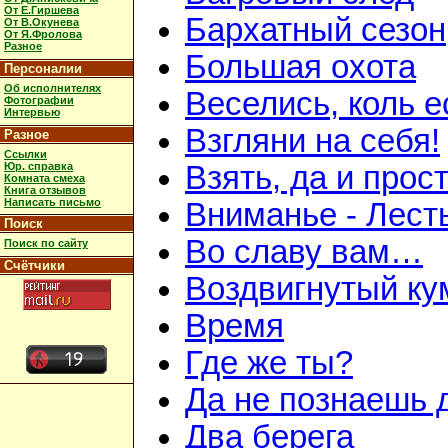
От Е.Гиршева
Бархатный сезон
От В.Окунева
От Я.Фролова
Разное
Большая охота
Персоналии
Об исполнителях
Веселись, коль е
Фотографии
Интервью
Взгляни на себя!
Разное
Ссылки
Юр. справка
Взять, да и прос
Комната смеха
Книга отзывов
Написать письмо
Вниманье - Лесть
Поиск
Во славу вам…
Поиск по сайту
Счётчики
Воздвигнутый ку
Время
Где же ты?
Да не познаешь 
Два берега