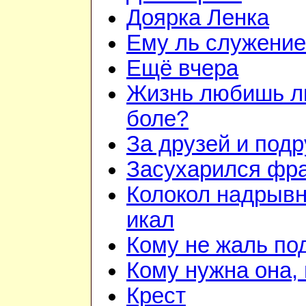
Доярка Ленка
Ему ль служени
Ещё вчера
Жизнь любишь ли
боле?
За друзей и подр
Засухарился фр
Колокол надрывн
икал
Кому не жаль по
Кому нужна она, 
Крест