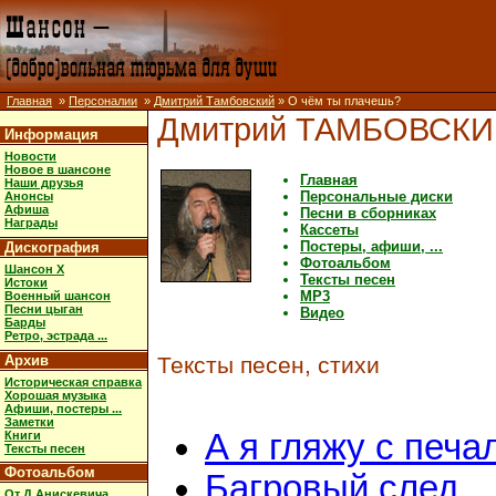
Главная
»
Персоналии
»
Дмитрий Тамбовский
» О чём ты плачешь?
Дмитрий ТАМБОВСК
Информация
Новости
Новое в шансоне
Главная
Наши друзья
Персональные диски
Анонсы
Афиша
Песни в сборниках
Награды
Кассеты
Постеры, афиши, ...
Дискография
Фотоальбом
Шансон X
Тексты песен
Истоки
MP3
Военный шансон
Песни цыган
Видео
Барды
Ретро, эстрада ...
Архив
Тексты песен, стихи
Историческая справка
Хорошая музыка
Афиши, постеры ...
Заметки
А я гляжу с печ
Книги
Тексты песен
Фотоальбом
Багровый след
От Д.Анискевича