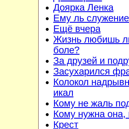
Доярка Ленка
Ему ль служени
Ещё вчера
Жизнь любишь ли
боле?
За друзей и подр
Засухарился фр
Колокол надрывн
икал
Кому не жаль по
Кому нужна она, 
Крест