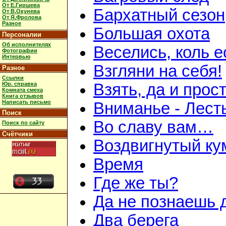
От Е.Гиршева
Бархатный сезон
От В.Окунева
От Я.Фролова
Разное
Большая охота
Персоналии
Об исполнителях
Веселись, коль е
Фотографии
Интервью
Взгляни на себя!
Разное
Ссылки
Юр. справка
Взять, да и прос
Комната смеха
Книга отзывов
Написать письмо
Вниманье - Лесть
Поиск
Во славу вам…
Поиск по сайту
Счётчики
Воздвигнутый ку
Время
Где же ты?
Да не познаешь 
Два берега