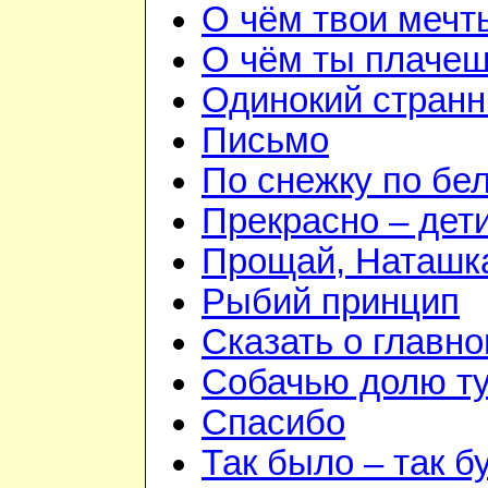
О чём твои мечт
О чём ты плаче
Одинокий странн
Письмо
По снежку по бе
Прекрасно – дети
Прощай, Наташк
Рыбий принцип
Сказать о главн
Собачью долю т
Спасибо
Так было – так б