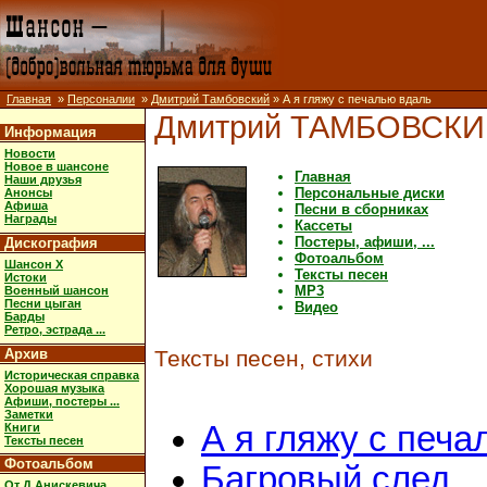
Главная
»
Персоналии
»
Дмитрий Тамбовский
» А я гляжу с печалью вдаль
Дмитрий ТАМБОВСК
Информация
Новости
Новое в шансоне
Главная
Наши друзья
Персональные диски
Анонсы
Афиша
Песни в сборниках
Награды
Кассеты
Постеры, афиши, ...
Дискография
Фотоальбом
Шансон X
Тексты песен
Истоки
MP3
Военный шансон
Песни цыган
Видео
Барды
Ретро, эстрада ...
Архив
Тексты песен, стихи
Историческая справка
Хорошая музыка
Афиши, постеры ...
Заметки
А я гляжу с печ
Книги
Тексты песен
Фотоальбом
Багровый след
От Д.Анискевича