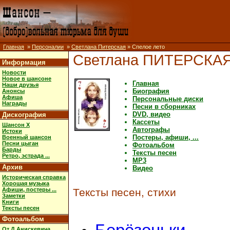
Главная
»
Персоналии
»
Светлана Питерская
» Спелое лето
Светлана ПИТЕРСКА
Информация
Новости
Новое в шансоне
Главная
Наши друзья
Биография
Анонсы
Афиша
Персональные диски
Награды
Песни в сборниках
DVD, видео
Дискография
Кассеты
Шансон X
Автографы
Истоки
Постеры, афиши, ...
Военный шансон
Песни цыган
Фотоальбом
Барды
Тексты песен
Ретро, эстрада ...
MP3
Архив
Видео
Историческая справка
Хорошая музыка
Афиши, постеры ...
Тексты песен, стихи
Заметки
Книги
Тексты песен
Фотоальбом
От Д.Анискевича