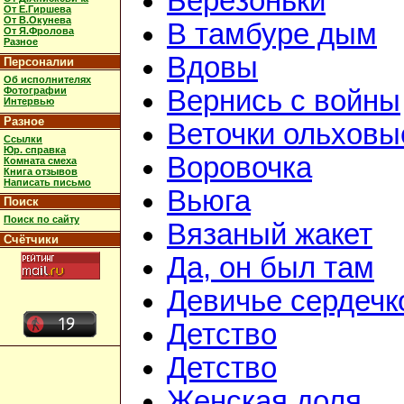
Берёзоньки
От Е.Гиршева
От В.Окунева
В тамбуре дым
От Я.Фролова
Разное
Вдовы
Персоналии
Об исполнителях
Фотографии
Вернись с войны
Интервью
Разное
Веточки ольховы
Ссылки
Юр. справка
Воровочка
Комната смеха
Книга отзывов
Написать письмо
Вьюга
Поиск
Поиск по сайту
Вязаный жакет
Счётчики
Да, он был там
Девичье сердечк
Детство
Детство
Женская доля