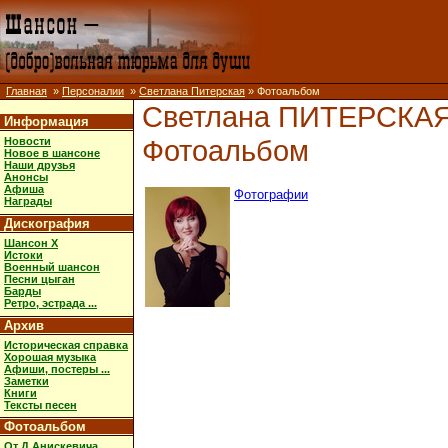
Главная
»
Персоналии
»
Светлана Питерская
» Фотоальбом
Светлана ПИТЕРСКА
Информация
Фотоальбом
Новости
Новое в шансоне
Наши друзья
Анонсы
Афиша
Фотографии
Награды
Дискография
Шансон X
Истоки
Военный шансон
Песни цыган
Барды
Ретро, эстрада ...
Архив
Историческая справка
Хорошая музыка
Афиши, постеры ...
Заметки
Книги
Тексты песен
Фотоальбом
От Д.Анискевича