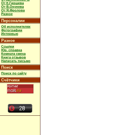
От Е.Гиршева
От В.Окунева
От Я.Фролова
Разное
Персоналии
Об исполнителях
Фотографии
Интервью
Разное
Ссылки
Юр. справка
Комната смеха
Книга отзывов
Написать письмо
Поиск
Поиск по сайту
Счётчики