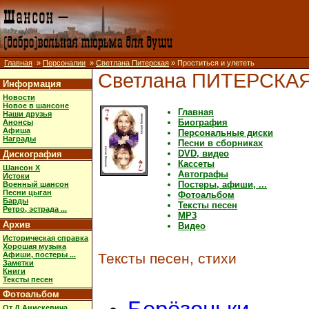
Главная
»
Персоналии
»
Светлана Питерская
» Проститься и улететь
Светлана ПИТЕРСКА
Информация
Новости
Новое в шансоне
Главная
Наши друзья
Биография
Анонсы
Афиша
Персональные диски
Награды
Песни в сборниках
DVD, видео
Дискография
Кассеты
Шансон X
Автографы
Истоки
Постеры, афиши, ...
Военный шансон
Песни цыган
Фотоальбом
Барды
Тексты песен
Ретро, эстрада ...
MP3
Архив
Видео
Историческая справка
Хорошая музыка
Афиши, постеры ...
Тексты песен, стихи
Заметки
Книги
Тексты песен
Фотоальбом
От Д.Анискевича