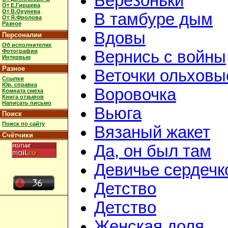
Берёзоньки
От Е.Гиршева
От В.Окунева
В тамбуре дым
От Я.Фролова
Разное
Вдовы
Персоналии
Об исполнителях
Фотографии
Вернись с войны
Интервью
Разное
Веточки ольховы
Ссылки
Юр. справка
Воровочка
Комната смеха
Книга отзывов
Написать письмо
Вьюга
Поиск
Поиск по сайту
Вязаный жакет
Счётчики
Да, он был там
Девичье сердечк
Детство
Детство
Женская доля