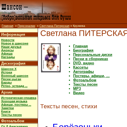
Главная
»
Персоналии
»
Светлана Питерская
» Кружева
Светлана ПИТЕРСКА
Информация
Новости
Новое в шансоне
Главная
Наши друзья
Биография
Анонсы
Афиша
Персональные диски
Награды
Песни в сборниках
DVD, видео
Дискография
Кассеты
Шансон X
Автографы
Истоки
Постеры, афиши, ...
Военный шансон
Песни цыган
Фотоальбом
Барды
Тексты песен
Ретро, эстрада ...
MP3
Архив
Видео
Историческая справка
Хорошая музыка
Афиши, постеры ...
Тексты песен, стихи
Заметки
Книги
Тексты песен
Фотоальбом
От Д.Анискевича