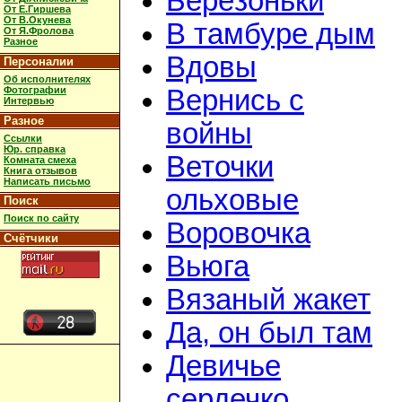
Берёзоньки
От Е.Гиршева
От В.Окунева
В тамбуре дым
От Я.Фролова
Разное
Вдовы
Персоналии
Об исполнителях
Фотографии
Вернись с
Интервью
Разное
войны
Ссылки
Юр. справка
Веточки
Комната смеха
Книга отзывов
Написать письмо
ольховые
Поиск
Поиск по сайту
Воровочка
Счётчики
Вьюга
Вязаный жакет
Да, он был там
Девичье
сердечко