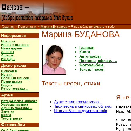
Главная
»
Персоналии
»
Марина Буданова
» Я не люблю не думать о тебе
Марина БУДАНОВА
Информация
Новости
Новое в шансоне
Главная
Наши друзья
Книги
Анонсы
Афиша
Автографы
Награды
Постеры, афиши, ...
Фотоальбом
Дискография
Тексты песен
Шансон X
Истоки
Военный шансон
Песни цыган
Тексты песен, стихи
Барды
Ретро, эстрада ...
Архив
Я не
Историческая справка
Душе стало города мало...
Хорошая музыка
Твоя весна в свинцовых облаках
Слова:
Афиши, постеры ...
Я не люблю не думать о тебе
Исп.: М
Заметки
Книги
Тексты песен
Я не л
Когда 
Фотоальбом
И, даж
От Д.Анискевича