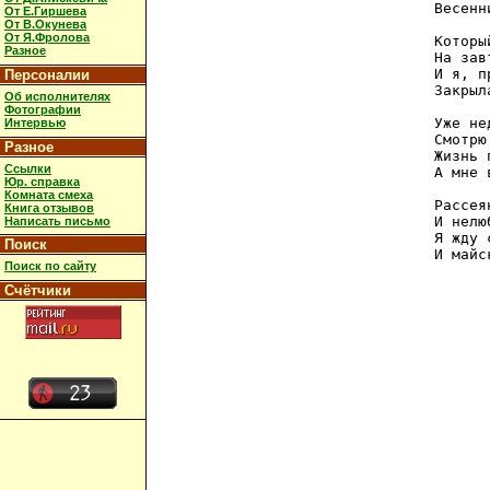
Весенн
От Е.Гиршева
От В.Окунева
От Я.Фролова
Которы
Разное
На зав
И я, п
Персоналии
Закрыл
Об исполнителях
Фотографии
Уже не
Интервью
Смотрю
Разное
Жизнь 
Ссылки
А мне 
Юр. справка
Комната смеха
Рассея
Книга отзывов
И нелю
Написать письмо
Я жду 
Поиск
И майс
Поиск по сайту
Счётчики