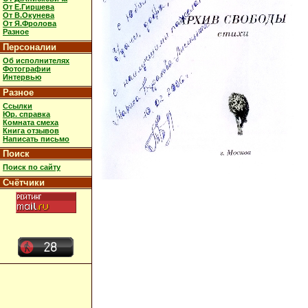
От Е.Гиршева
От В.Окунева
От Я.Фролова
Разное
Персоналии
Об исполнителях
Фотографии
Интервью
Разное
Ссылки
Юр. справка
Комната смеха
Книга отзывов
Написать письмо
Поиск
Поиск по сайту
Счётчики