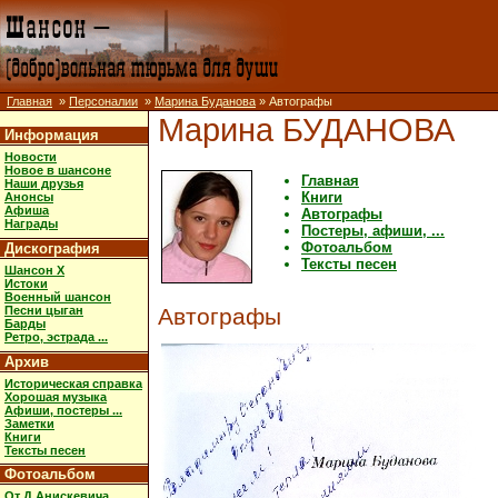
Главная
»
Персоналии
»
Марина Буданова
» Автографы
Марина БУДАНОВА
Информация
Новости
Новое в шансоне
Главная
Наши друзья
Книги
Анонсы
Афиша
Автографы
Награды
Постеры, афиши, ...
Фотоальбом
Дискография
Тексты песен
Шансон X
Истоки
Военный шансон
Песни цыган
Автографы
Барды
Ретро, эстрада ...
Архив
Историческая справка
Хорошая музыка
Афиши, постеры ...
Заметки
Книги
Тексты песен
Фотоальбом
От Д.Анискевича