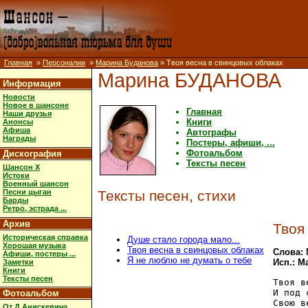
Главная
»
Персоналии
»
Марина Буданова
» Твоя весна в свинцовых облаках
Марина БУДАНОВА
Информация
Новости
Новое в шансоне
Главная
Наши друзья
Книги
Анонсы
Афиша
Автографы
Награды
Постеры, афиши, ...
Фотоальбом
Дискография
Тексты песен
Шансон X
Истоки
Военный шансон
Песни цыган
Тексты песен, стихи
Барды
Ретро, эстрада ...
Архив
Твоя
Историческая справка
Душе стало города мало...
Хорошая музыка
Твоя весна в свинцовых облаках
Слова:
Афиши, постеры ...
Я не люблю не думать о тебе
Исп.: М
Заметки
Книги
Тексты песен
Твоя в
И под 
Фотоальбом
Свою в
От Д.Анискевича