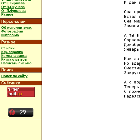
И дай 
От Е.Гиршева
От В.Окунева
От Я.Фролова
Она пр
Разное
Встал 
Она ми
Персоналии
Замани
Об исполнителях
Фотографии
А ты в
Интервью
Сорвал
Разное
Декабр
Ссылки
Январь
Юр. справка
Комната смеха
Как за
Книга отзывов
Но вда
Написать письмо
Смести
Поиск
Закрут
Поиск по сайту
А с во
Счётчики
Теперь
С похм
Надеяс