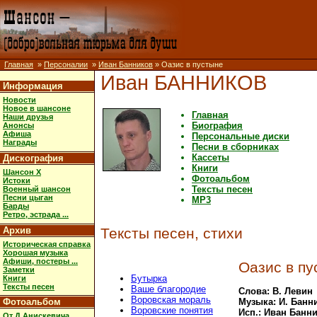
Главная
»
Персоналии
»
Иван Банников
» Оазис в пустыне
Иван БАННИКОВ
Информация
Новости
Новое в шансоне
Главная
Наши друзья
Биография
Анонсы
Афиша
Персональные диски
Награды
Песни в сборниках
Кассеты
Дискография
Книги
Шансон X
Фотоальбом
Истоки
Тексты песен
Военный шансон
Песни цыган
MP3
Барды
Ретро, эстрада ...
Архив
Тексты песен, стихи
Историческая справка
Хорошая музыка
Афиши, постеры ...
Оазис в пу
Заметки
Бутырка
Книги
Тексты песен
Ваше благородие
Слова: В. Левин
Воровская мораль
Фотоальбом
Музыка: И. Банн
Воровские понятия
Исп.: Иван Банн
От Д.Анискевича