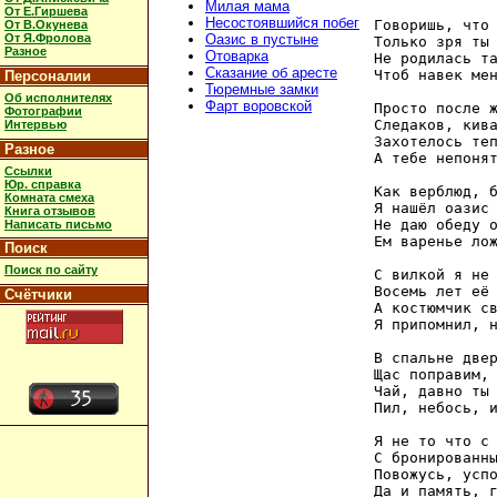
Милая мама
От Е.Гиршева
Несостоявшийся побег
Говоришь, что 
От В.Окунева
От Я.Фролова
Оазис в пустыне
Только зря ты 
Разное
Отоварка
Не родилась та
Сказание об аресте
Чтоб навек мен
Персоналии
Тюремные замки
Об исполнителях
Фарт воровской
Просто после ж
Фотографии
Следаков, кива
Интервью
Захотелось теп
Разное
А тебе непонят
Ссылки
Юр. справка
Как верблюд, б
Комната смеха
Я нашёл оазис 
Книга отзывов
Не даю обеду о
Написать письмо
Ем варенье лож
Поиск
Поиск по сайту
С вилкой я не 
Восемь лет её 
Счётчики
А костюмчик св
Я припомнил, н
В спальне двер
Щас поправим, 
Чай, давно ты 
Пил, небось, и
Я не то что с 
С бронированны
Повожусь, успо
Да и память, г