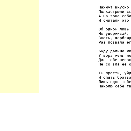
Пахнут вкусно 
Полкастрюли съ
А на зоне соба
И считали это 
Об одном лишь 
Не удерживай, 
Знать, верблюд
Раз позвала ег
Буду дальше жи
У вора жены не
Дал тебе невзн
Не со зла её о
Ты прости, уйд
И опять братва
Лишь одно тебе
Наколю себе т