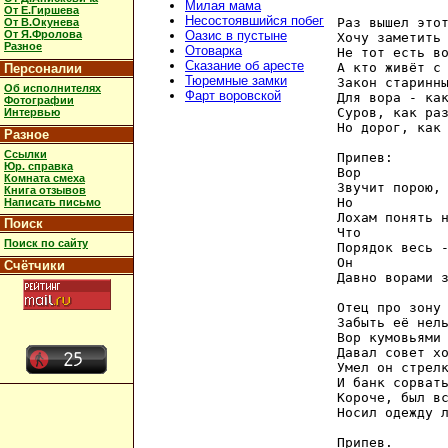
Милая мама
От Е.Гиршева
Несостоявшийся побег
Раз вышел этот
От В.Окунева
От Я.Фролова
Оазис в пустыне
Хочу заметить 
Разное
Отоварка
Не тот есть во
Сказание об аресте
А кто живёт с 
Персоналии
Тюремные замки
Закон старинны
Об исполнителях
Фарт воровской
Для вора - как
Фотографии
Суров, как раз
Интервью
Но дорог, как 
Разное
Ссылки
Припев:

Юр. справка
Вор

Комната смеха
Звучит порою, 
Книга отзывов
Но

Написать письмо
Лохам понять н
Поиск
Что

Поиск по сайту
Порядок весь -
Он

Счётчики
Давно ворами з
Отец про зону 
Забыть её нель
Вор кумовьями 
Давал совет хо
Умел он стрелк
И банк сорвать
Короче, был вс
Носил одежду л
Припев.
