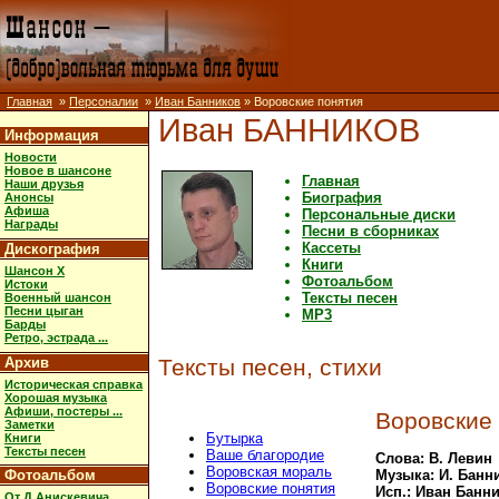
Главная
»
Персоналии
»
Иван Банников
» Воровские понятия
Иван БАННИКОВ
Информация
Новости
Новое в шансоне
Главная
Наши друзья
Биография
Анонсы
Афиша
Персональные диски
Награды
Песни в сборниках
Кассеты
Дискография
Книги
Шансон X
Фотоальбом
Истоки
Тексты песен
Военный шансон
Песни цыган
MP3
Барды
Ретро, эстрада ...
Архив
Тексты песен, стихи
Историческая справка
Хорошая музыка
Афиши, постеры ...
Воровские
Заметки
Бутырка
Книги
Тексты песен
Ваше благородие
Слова: В. Левин
Воровская мораль
Фотоальбом
Музыка: И. Банн
Воровские понятия
Исп.: Иван Банн
От Д.Анискевича