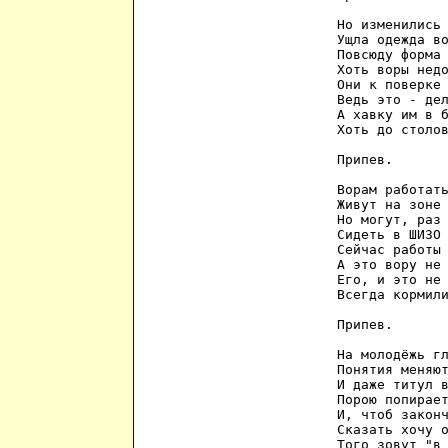
Но изменились 
Ущла одежда во
Повсюду форма 
Хоть воры недо
Они к поверке 
Ведь это - дел
А хавку им в б
Хоть до столов
Припев.

Ворам работать
Живут на зоне 
Но могут, раз 
Сидеть в ШИЗО 
Сейчас работы 
А это вору не 
Его, и это не 
Всегда кормили
Припев.

На молодёжь гл
Понятия меняют
И даже титул в
Порою попирает
И, чтоб законч
Сказать хочу о
Того зовут "в 