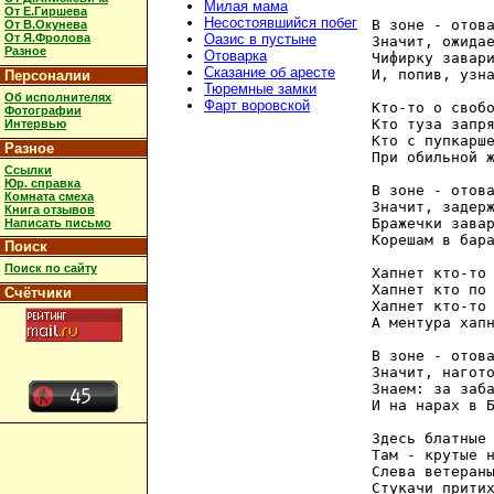
Милая мама
От Е.Гиршева
Несостоявшийся побег
В зоне - отова
От В.Окунева
От Я.Фролова
Оазис в пустыне
Значит, ожидае
Разное
Отоварка
Чифирку завари
Сказание об аресте
И, попив, узна
Персоналии
Тюремные замки
Об исполнителях
Фарт воровской
Кто-то о свобо
Фотографии
Кто туза запря
Интервью
Кто с пупкарше
Разное
При обильной ж
Ссылки
Юр. справка
В зоне - отова
Комната смеха
Значит, задерж
Книга отзывов
Бражечки завар
Написать письмо
Корешам в бара
Поиск
Поиск по сайту
Хапнет кто-то 
Хапнет кто по 
Счётчики
Хапнет кто-то 
А ментура хапн
В зоне - отова
Значит, нагото
Знаем: за заба
И на нарах в Б
Здесь блатные 
Там - крутые н
Слева ветераны
Стукачи притих