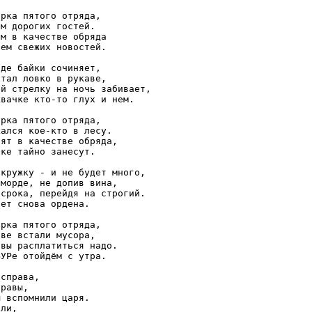
рка пятого отряда,

м дорогих гостей.

м в качестве обряда

ем свежих новостей.

де байки сочиняет,

тал ловко в рукаве,

й стрелку на ночь забивает,

вачке кто-то глух и нем.

рка пятого отряда,

ался кое-кто в лесу.

ят в качестве обряда,

ке тайно занесут.

кружку - и не будет много,

морде, не допив вина,

срока, перейдя на строгий.

ет снова ордена.

рка пятого отряда,

ве встали мусора,

вы расплатиться надо.

УРе отойдём с утра.

справа,

равы,

 вспомнили царя.

ли,
