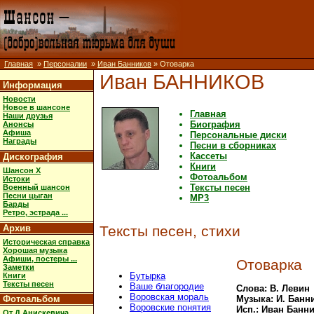
Главная
»
Персоналии
»
Иван Банников
» Отоварка
Иван БАННИКОВ
Информация
Новости
Новое в шансоне
Главная
Наши друзья
Биография
Анонсы
Афиша
Персональные диски
Награды
Песни в сборниках
Кассеты
Дискография
Книги
Шансон X
Фотоальбом
Истоки
Тексты песен
Военный шансон
Песни цыган
MP3
Барды
Ретро, эстрада ...
Архив
Тексты песен, стихи
Историческая справка
Хорошая музыка
Афиши, постеры ...
Отоварка
Заметки
Бутырка
Книги
Тексты песен
Ваше благородие
Слова: В. Левин
Воровская мораль
Фотоальбом
Музыка: И. Банн
Воровские понятия
Исп.: Иван Банн
От Д.Анискевича