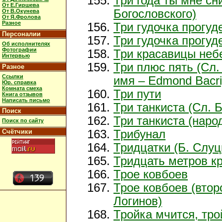
Три года ты мне сни
От Е.Гиршева
Богословского)
От В.Окунева
От Я.Фролова
Разное
Три гудочка прогуд
Персоналии
Три гудочка прогуде
Об исполнителях
Фотографии
Три красавицы неб
Интервью
Три плюс пять (Сл
Разное
Ссылки
имя – Edmond Bacri
Юр. справка
Комната смеха
Три пути
Книга отзывов
Написать письмо
Три танкиста (Сл. Б
Поиск
Три танкиста (наро
Поиск по сайту
Счётчики
Трибунал
Тридцатки (Б. Слуцк
Тридцать метров к
Трое ковбоев
Трое ковбоев (втор
Логинов)
Тройка мчится, тро