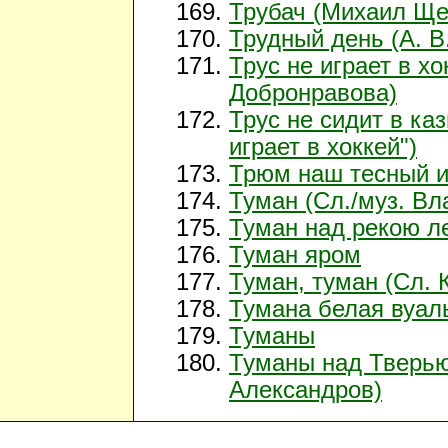
Трубач (Михаил Ще
Трудный день (А. В
Трус не играет в хо
Добронравова)
Трус не сидит в ка
играет в хоккей")
Трюм наш тесный и
Туман (Сл./муз. Вл
Туман над рекою л
Туман яром
Туман, туман (Сл. 
Тумана белая вуал
Туманы
Туманы над Тверью
Александров)