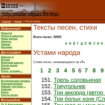
Главная
»
Архив
» Тесты песен
Тексты песен, стихи
Информация
Новости
Новое в шансоне
Всего песен: 32693
Наши друзья
Анонсы
А
Б
В
Г
Д
Е
Ж
З
И
К
Афиша
Награды
Устами народа
Дискография
Шансон X
Истоки
Слова песен, начинающиеся на
«Т»
Военный шансон
Песни цыган
Барды
1
2
3
4
5
6
7
8
9
Ретро, эстрада ...
Архив
Трель соловьиная
Историческая справка
Хорошая музыка
Треугольник
Афиши, постеры ...
Заметки
Три аккорда (автор
Книги
Тексты песен
Три белых коня (Сл
Фотоальбом
От Д.Анискевича