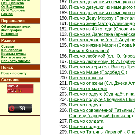
Письмо девушки из немецкого п
От Е.Гиршева
Письмо девушки из немецкого п
От В.Окунева
От Я.Фролова
Письмо девушки из немецкого п
Разное
Письмо Деду Морозу (Прислал
Персоналии
Письмо жене (автор Александр
Об исполнителях
Письмо из 43-го года (Слова 
Фотографии
Письмо из Дагестана (армейска
Интервью
Письмо к дочери (сл. Р. Ануфр
Разное
Письмо княжне Марии (Слова 
Ссылки
Кирилл Косолапов)
Юр. справка
Комната смеха
Письмо любимой (сл. Ю. Кирса
Книга отзывов
Письмо любимому (Р. И. Горбу
Написать письмо
Письмо матери (сл. Виктор Тре
Поиск
Письмо Маше (Подобед С.)
Поиск по сайту
Письмо от жены
Счётчики
Письмо от жены (Сл. Джека Алта
Письмо от матери
Письмо подруге (Суд идёт, и н
Письмо подруге (Людмила Шки
Письмо подруге
Письмо современной Татьяны 
Онегину (народный фольклор)
Письмо солдата
Письмо солдата
Письмо Татьяны Лариной к Оне