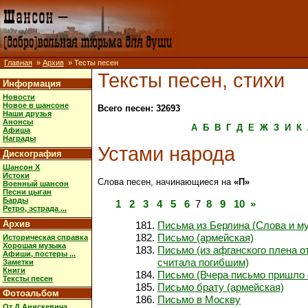
Главная
»
Архив
» Тесты песен
Тексты песен, стихи
Информация
Новости
Новое в шансоне
Всего песен: 32693
Наши друзья
Анонсы
А
Б
В
Г
Д
Е
Ж
З
И
К
Афиша
Награды
Устами народа
Дискография
Шансон X
Истоки
Слова песен, начинающиеся на
«П»
Военный шансон
Песни цыган
Барды
1
2
3
4
5
6
7
8
9
10
»
Ретро, эстрада ...
Архив
Письма из Берлина (Слова и м
Письмо (армейская)
Историческая справка
Хорошая музыка
Письмо (из афганского плена от
Афиши, постеры ...
считала погибшим)
Заметки
Книги
Письмо (Вчера письмо пришло 
Тексты песен
Письмо брату (армейская)
Фотоальбом
Письмо в Москву
От Д.Анискевича