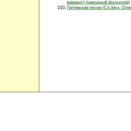
вариант) (народный фольклор)
Питерская песня (Сл./муз. Оле