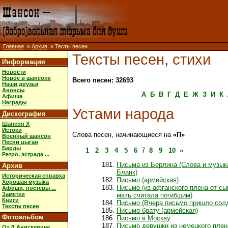
Главная
»
Архив
» Тесты песен
Тексты песен, стихи
Информация
Новости
Новое в шансоне
Всего песен: 32693
Наши друзья
Анонсы
А
Б
В
Г
Д
Е
Ж
З
И
К
Афиша
Награды
Устами народа
Дискография
Шансон X
Истоки
Слова песен, начинающиеся на
«П»
Военный шансон
Песни цыган
Барды
1
2
3
4
5
6
7
8
9
10
»
Ретро, эстрада ...
Письма из Берлина (Слова и музы
Архив
Бланк)
Историческая справка
Письмо (армейская)
Хорошая музыка
Письмо (из афганского плена от сы
Афиши, постеры ...
Заметки
мать считала погибшим)
Книги
Письмо (Вчера письмо пришло сол
Тексты песен
Письмо брату (армейская)
Фотоальбом
Письмо в Москву
Письмо девушки из немецкого плена
От Д.Анискевича