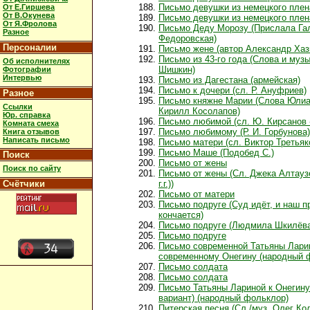
Письмо девушки из немецкого плена
От Е.Гиршева
От В.Окунева
Письмо девушки из немецкого плена
От Я.Фролова
Письмо Деду Морозу (Прислала Га
Разное
Федоровская)
Персоналии
Письмо жене (автор Александр Хаз
Письмо из 43-го года (Слова и муз
Об исполнителях
Шишкин)
Фотографии
Интервью
Письмо из Дагестана (армейская)
Письмо к дочери (сл. Р. Ануфриев)
Разное
Письмо княжне Марии (Слова Юлиа
Ссылки
Кирилл Косолапов)
Юр. справка
Письмо любимой (сл. Ю. Кирсанов 
Комната смеха
Письмо любимому (Р. И. Горбунова)
Книга отзывов
Написать письмо
Письмо матери (сл. Виктор Третьяк
Письмо Маше (Подобед С.)
Поиск
Письмо от жены
Поиск по сайту
Письмо от жены (Сл. Джека Алтауз
Счётчики
г.г.))
Письмо от матери
Письмо подруге (Суд идёт, и наш п
кончается)
Письмо подруге (Людмила Шкилёва
Письмо подруге
Письмо современной Татьяны Лари
современному Онегину (народный 
Письмо солдата
Письмо солдата
Письмо Татьяны Лариной к Онегин
вариант) (народный фольклор)
Питерская песня (Сл./муз. Олег Ко