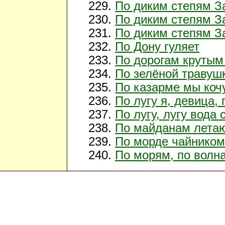
По диким степям За
По диким степям За
По диким степям За
По Дону гуляет
По дорогам крутым
По зелёной травушк
По казарме мы коч
По лугу я, девица, 
По лугу, лугу вода
По майданам лета
По морде чайником
По морям, по волн