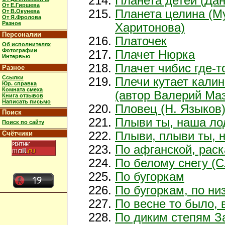
Планета детей (Дан
От Е.Гиршева
Планета целина (М
От В.Окунева
От Я.Фролова
Разное
Харитонова)
Персоналии
Платочек
Об исполнителях
Фотографии
Плачет Нюрка
Интервью
Плачет чибис где-т
Разное
Ссылки
Плечи кутает калин
Юр. справка
Комната смеха
(автор Валерий Ма
Книга отзывов
Написать письмо
Пловец (Н. Языков
Поиск
Плыви ты, наша лод
Поиск по сайту
Счётчики
Плыви, плыви ты, 
По афганской, рас
По белому снегу (С
По бугоркам
По бугоркам, по ни
По весне то было, 
По диким степям За