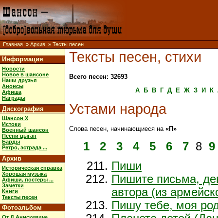
Главная
»
Архив
» Тесты песен
Тексты песен, стихи
Информация
Новости
Новое в шансоне
Всего песен: 32693
Наши друзья
Анонсы
А
Б
В
Г
Д
Е
Ж
З
И
К
Афиша
Награды
Устами народа
Дискография
Шансон X
Истоки
Слова песен, начинающиеся на
«П»
Военный шансон
Песни цыган
Барды
1
2
3
4
5
6
7
8
9
Ретро, эстрада ...
Архив
Пиши
Историческая справка
Хорошая музыка
Пишите письма, де
Афиши, постеры ...
Заметки
автора (из армейско
Книги
Тексты песен
Пишу тебе, моя род
Фотоальбом
От Д.Анискевича