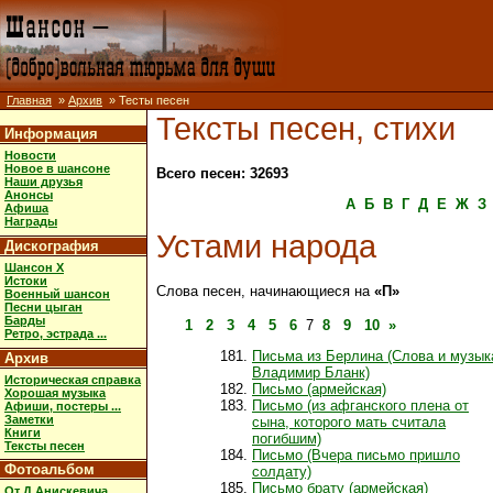
Главная
»
Архив
» Тесты песен
Тексты песен, стихи
Информация
Новости
Новое в шансоне
Всего песен: 32693
Наши друзья
Анонсы
А
Б
В
Г
Д
Е
Ж
З
Афиша
Награды
Устами народа
Дискография
Шансон X
Истоки
Слова песен, начинающиеся на
«П»
Военный шансон
Песни цыган
Барды
1
2
3
4
5
6
7
8
9
10
»
Ретро, эстрада ...
Письма из Берлина (Слова и музык
Архив
Владимир Бланк)
Историческая справка
Письмо (армейская)
Хорошая музыка
Письмо (из афганского плена от
Афиши, постеры ...
Заметки
сына, которого мать считала
Книги
погибшим)
Тексты песен
Письмо (Вчера письмо пришло
Фотоальбом
солдату)
Письмо брату (армейская)
От Д.Анискевича