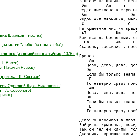
В школе не шалила и вела
 Dm        Am     E     
Редко выезжала к морю на
 Am                  Dm 
Рядом жил парнишка, мелк
 C                  G   
На крылечке чистил краде
 A7            Dm      G
зыка Широков Николай)
Как всегда беспечный, ся
  Dm           Am     E 
 (на мотив "Любо, братцы, любо")
Сказочку расскажет, песе
автора (из армейского альбома, 1976 г.))
Припев:

    Am

 Г. Варса)
   Дева, дева, дева, дев
з. Николай Рыжов)
   Dm

   Если бы только знала 
(прислал В. Сергеев)
    E                   
   То наверно сразу приб
писи Одеговой Лиры Николаевны)
    Am

нт А. Северного)
   Дева, дева, дева, дев
риант)
   Dm

   Если бы только знала 
    E                   
   То наверно сразу приб
Девочка красивая в плать
Выйди на крылечко, посид
Так он пел ей клипы, гол
Дворники парнишке шили к