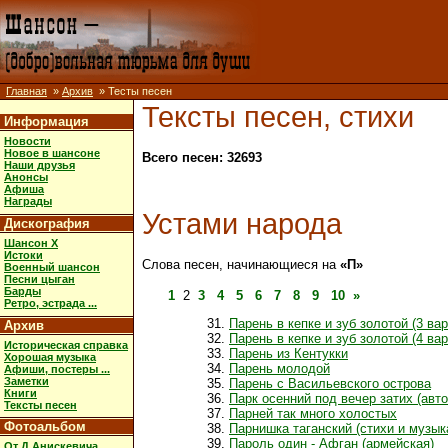
Главная
»
Архив
» Тесты песен
Тексты песен, стихи
Информация
Новости
Новое в шансоне
Всего песен: 32693
Наши друзья
Анонсы
Афиша
Награды
Устами народа
Дискография
Шансон X
Истоки
Слова песен, начинающиеся на
«П»
Военный шансон
Песни цыган
Барды
1
2
3
4
5
6
7
8
9
10
»
Ретро, эстрада ...
Парень в кепке и зуб золотой (3 вар
Архив
Парень в кепке и зуб золотой (4 вар
Историческая справка
Парень из Кентукки
Хорошая музыка
Парень молодой
Афиши, постеры ...
Заметки
Парень с Васильевского острова
Книги
Парк осенний под вечер затих (авто
Тексты песен
Парней так много холостых
Фотоальбом
Парнишка таганский (стихи и музы
Пароль один - Афган (армейская)
От Д.Анискевича