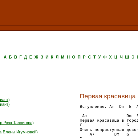
А
Б
В
Г
Д
Е
Ж
З
И
К
Л
М
Н
О
П
Р
С
Т
У
Ф
Х
Ц
Ч
Ш
Э
Первая красавица
иант)
иант)
Вступление: Am  Dm  E  A
 Am                Dm  E
Первая красавица в город
р Роза Талхигова)
C                  G    
Очень неприступная девоч
ка Елены Игумновой)
    A7        Dm   G    