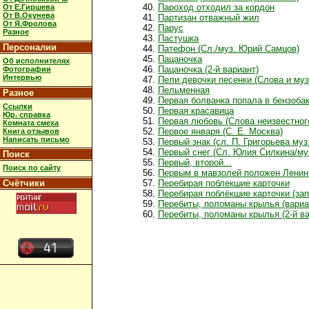
Пароход отходил за кордон
От Е.Гиршева
От В.Окунева
Партизан отважный жил
От Я.Фролова
Парус
Разное
Пастушка
Персоналии
Патефон (Сл./муз. Юрий Самцов)
Пацаночка
Об исполнителях
Пацаночка (2-й вариант)
Фотографии
Интервью
Пели девочки песенки (Слова и му
Пельменная
Разное
Первая болванка попала в бензобак
Ссылки
Первая красавица
Юр. справка
Первая любовь (Слова неизвестного 
Комната смеха
Первое января (С. Е. Москва)
Книга отзывов
Написать письмо
Первый знак (сл. П. Григорьева муз.
Первый снег (Сл. Юлия Силкина/му
Поиск
Первый, второй...
Поиск по сайту
Первым в мавзолей положен Ленин 
Счётчики
Перебирая поблекшие карточки
Перебирая поблёкшие карточки (за
Перебиты, поломаны крылья (вариа
Перебиты, поломаны крылья (2-й ва