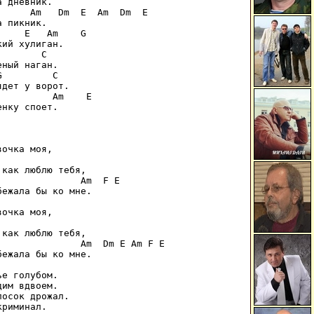
 дневник.

     Am   Dm  E  Am  Dm  E

 пикник.

    E   Am    G

ий хулиган.

       C

ный наган.

         C

дет у ворот.

         Am    E

нку споет.

очка моя,

как люблю тебя,

              Am  F E

ежала бы ко мне.

очка моя,

как люблю тебя,

              Am  Dm E Am F E

ежала бы ко мне.

е голубом.

им вдвоем.

осок дрожал.

риминал.
