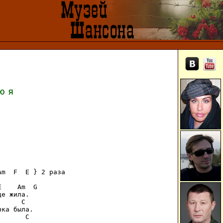
Ю
Я
m  F  E } 2 раза

    Am  G

е жила.

     C

ка была.

      C
