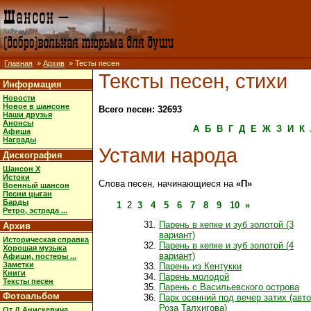
Главная
»
Архив
» Тесты песен
Тексты песен, стихи
Информация
Новости
Новое в шансоне
Всего песен: 32693
Наши друзья
Анонсы
А
Б
В
Г
Д
Е
Ж
З
И
К
Афиша
Награды
Устами народа
Дискография
Шансон X
Истоки
Слова песен, начинающиеся на
«П»
Военный шансон
Песни цыган
Барды
1
2
3
4
5
6
7
8
9
10
»
Ретро, эстрада ...
Парень в кепке и зуб золотой (3
Архив
вариант)
Историческая справка
Парень в кепке и зуб золотой (4
Хорошая музыка
вариант)
Афиши, постеры ...
Заметки
Парень из Кентукки
Книги
Парень молодой
Тексты песен
Парень с Васильевского острова
Фотоальбом
Парк осенний под вечер затих (авт
Роза Талхигова)
От Д.Анискевича