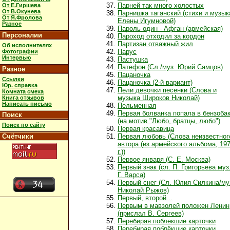
Парней так много холостых
От Е.Гиршева
От В.Окунева
Парнишка таганский (стихи и музык
От Я.Фролова
Елены Игумновой)
Разное
Пароль один - Афган (армейская)
Персоналии
Пароход отходил за кордон
Партизан отважный жил
Об исполнителях
Парус
Фотографии
Интервью
Пастушка
Патефон (Сл./муз. Юрий Самцов)
Разное
Пацаночка
Ссылки
Пацаночка (2-й вариант)
Юр. справка
Пели девочки песенки (Слова и
Комната смеха
музыка Широков Николай)
Книга отзывов
Написать письмо
Пельменная
Первая болванка попала в бензоба
Поиск
(на мотив "Любо, братцы, любо")
Поиск по сайту
Первая красавица
Счётчики
Первая любовь (Слова неизвестног
автора (из армейского альбома, 19
г.))
Первое января (С. Е. Москва)
Первый знак (сл. П. Григорьева муз
Г. Варса)
Первый снег (Сл. Юлия Силкина/му
Николай Рыжов)
Первый, второй...
Первым в мавзолей положен Ленин
(прислал В. Сергеев)
Перебирая поблекшие карточки
Перебирая поблёкшие карточки