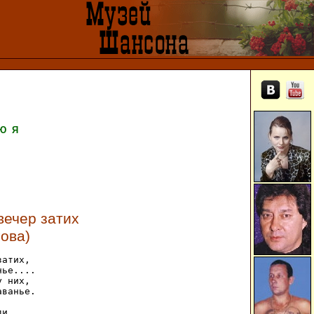
Ю
Я
вечер затих
гова)
атих,

ье....

 них,

ванье.

и,
