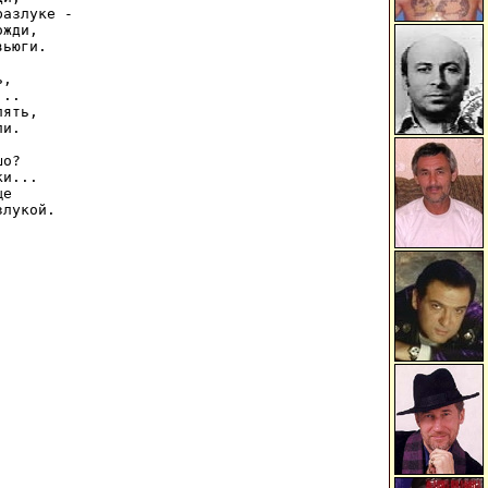
азлуке - 

жди,

ьюги.

,

..

ять,

и.

о?

и...

е
