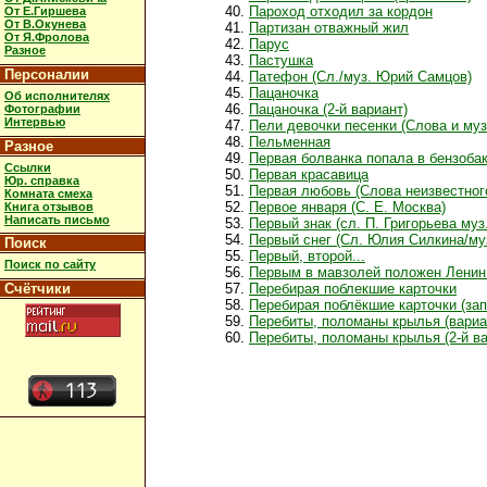
Пароход отходил за кордон
От Е.Гиршева
От В.Окунева
Партизан отважный жил
От Я.Фролова
Парус
Разное
Пастушка
Персоналии
Патефон (Сл./муз. Юрий Самцов)
Пацаночка
Об исполнителях
Пацаночка (2-й вариант)
Фотографии
Интервью
Пели девочки песенки (Слова и му
Пельменная
Разное
Первая болванка попала в бензобак
Ссылки
Первая красавица
Юр. справка
Первая любовь (Слова неизвестного 
Комната смеха
Первое января (С. Е. Москва)
Книга отзывов
Написать письмо
Первый знак (сл. П. Григорьева муз.
Первый снег (Сл. Юлия Силкина/му
Поиск
Первый, второй...
Поиск по сайту
Первым в мавзолей положен Ленин 
Счётчики
Перебирая поблекшие карточки
Перебирая поблёкшие карточки (за
Перебиты, поломаны крылья (вариа
Перебиты, поломаны крылья (2-й ва