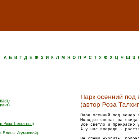
А
Б
В
Г
Д
Е
Ж
З
И
К
Л
М
Н
О
П
Р
С
Т
У
Ф
Х
Ц
Ч
Ш
Э
Парк осенний под 
иант)
(автор Роза Талхи
иант)
Парк осенний под вечер з
Молодые спешат на свидан
р Роза Талхигова)
Все светло и прекрасно у
А у нас впереди - расста
ка Елены Игумновой)
Не спеши уходить, подожд