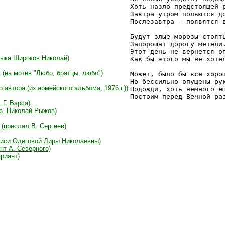
Хоть назло предстоящей р
Завтра утром польются до
Послезавтра - появятся в
Будут злые морозы стоять
Запорошат дорогу метели.
Этот день не вернется оп
зыка Широков Николай)
Как бы этого мы не хотел
 (на мотив "Любо, братцы, любо")
Может, было бы все хорош
Но бессильно опущены рук
автора (из армейского альбома, 1976 г.))
Подожди, хоть немного ещ
 Г. Варса)
з. Николай Рыжов)
(прислал В. Сергеев)
писи Одеговой Лиры Николаевны)
нт А. Северного)
риант)