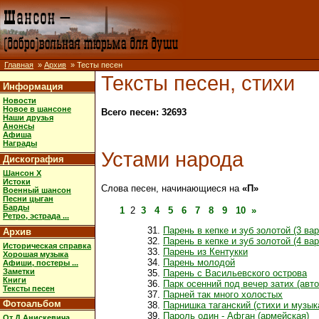
Главная
»
Архив
» Тесты песен
Тексты песен, стихи
Информация
Новости
Новое в шансоне
Всего песен: 32693
Наши друзья
Анонсы
Афиша
Награды
Устами народа
Дискография
Шансон X
Истоки
Слова песен, начинающиеся на
«П»
Военный шансон
Песни цыган
Барды
1
2
3
4
5
6
7
8
9
10
»
Ретро, эстрада ...
Парень в кепке и зуб золотой (3 вар
Архив
Парень в кепке и зуб золотой (4 вар
Историческая справка
Парень из Кентукки
Хорошая музыка
Парень молодой
Афиши, постеры ...
Заметки
Парень с Васильевского острова
Книги
Парк осенний под вечер затих (авто
Тексты песен
Парней так много холостых
Фотоальбом
Парнишка таганский (стихи и музы
Пароль один - Афган (армейская)
От Д.Анискевича