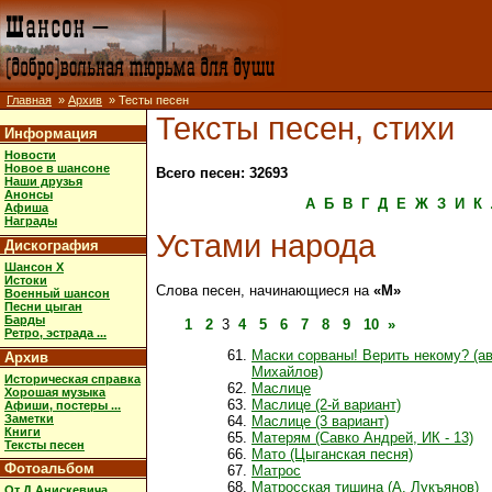
Главная
»
Архив
» Тесты песен
Тексты песен, стихи
Информация
Новости
Новое в шансоне
Всего песен: 32693
Наши друзья
Анонсы
А
Б
В
Г
Д
Е
Ж
З
И
К
Афиша
Награды
Устами народа
Дискография
Шансон X
Истоки
Слова песен, начинающиеся на
«М»
Военный шансон
Песни цыган
Барды
1
2
3
4
5
6
7
8
9
10
»
Ретро, эстрада ...
Маски сорваны! Верить некому? (а
Архив
Михайлов)
Историческая справка
Маслице
Хорошая музыка
Маслице (2-й вариант)
Афиши, постеры ...
Заметки
Маслице (3 вариант)
Книги
Матерям (Савко Андрей, ИК - 13)
Тексты песен
Мато (Цыганская песня)
Фотоальбом
Матрос
Матросская тишина (А. Лукъянов)
От Д.Анискевича