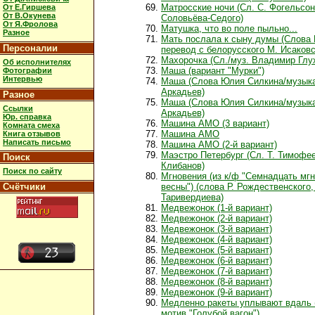
Матросские ночи (Сл. С. Фогельсон
От Е.Гиршева
От В.Окунева
Соловьёва-Седого)
От Я.Фролова
Матушка, что во поле пыльно...
Разное
Мать послала к сыну думы (Слова 
Персоналии
перевод с белорусского М. Исаковс
Махорочка (Сл./муз. Владимир Глу
Об исполнителях
Маша (вариант "Мурки")
Фотографии
Интервью
Маша (Слова Юлия Силкина/музыка
Аркадьев)
Разное
Маша (Слова Юлия Силкина/музыка
Ссылки
Аркадьев)
Юр. справка
Машина АМО (3 вариант)
Комната смеха
Машина АМО
Книга отзывов
Написать письмо
Машина АМО (2-й вариант)
Маэстро Петербург (Сл. Т. Тимофее
Поиск
Клибанов)
Поиск по сайту
Мгновения (из к/ф "Семнадцать мг
Счётчики
весны") (слова Р. Рождественского
Таривердиева)
Медвежонок (1-й вариант)
Медвежонок (2-й вариант)
Медвежонок (3-й вариант)
Медвежонок (4-й вариант)
Медвежонок (5-й вариант)
Медвежонок (6-й вариант)
Медвежонок (7-й вариант)
Медвежонок (8-й вариант)
Медвежонок (9-й вариант)
Медленно ракеты уплывают вдаль 
мотив "Голубой вагон")