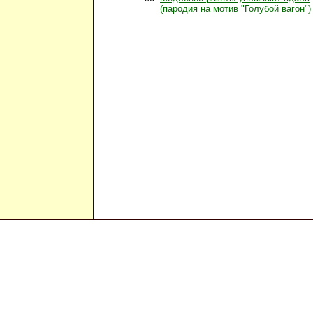
(пародия на мотив "Голубой вагон")