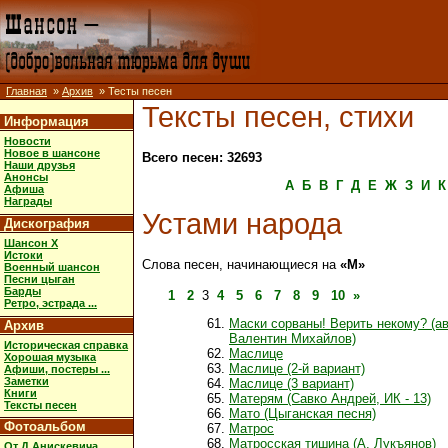
Главная
»
Архив
» Тесты песен
Тексты песен, стихи
Информация
Новости
Новое в шансоне
Всего песен: 32693
Наши друзья
Анонсы
А
Б
В
Г
Д
Е
Ж
З
И
К
Афиша
Награды
Устами народа
Дискография
Шансон X
Истоки
Слова песен, начинающиеся на
«М»
Военный шансон
Песни цыган
Барды
1
2
3
4
5
6
7
8
9
10
»
Ретро, эстрада ...
Маски сорваны! Верить некому? (а
Архив
Валентин Михайлов)
Историческая справка
Маслице
Хорошая музыка
Маслице (2-й вариант)
Афиши, постеры ...
Заметки
Маслице (3 вариант)
Книги
Матерям (Савко Андрей, ИК - 13)
Тексты песен
Мато (Цыганская песня)
Фотоальбом
Матрос
Матросская тишина (А. Лукъянов)
От Д.Анискевича