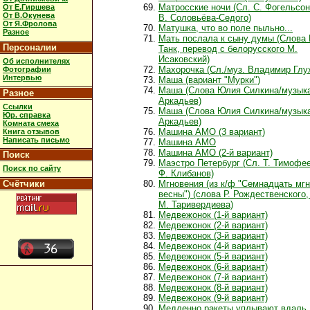
Матросские ночи (Сл. С. Фогельсон
От Е.Гиршева
От В.Окунева
В. Соловьёва-Седого)
От Я.Фролова
Матушка, что во поле пыльно...
Разное
Мать послала к сыну думы (Слова
Персоналии
Танк, перевод с белорусского М.
Исаковский)
Об исполнителях
Махорочка (Сл./муз. Владимир Глу
Фотографии
Интервью
Маша (вариант "Мурки")
Маша (Слова Юлия Силкина/музыка
Разное
Аркадьев)
Ссылки
Маша (Слова Юлия Силкина/музыка
Юр. справка
Аркадьев)
Комната смеха
Машина АМО (3 вариант)
Книга отзывов
Написать письмо
Машина АМО
Машина АМО (2-й вариант)
Поиск
Маэстро Петербург (Сл. Т. Тимофее
Поиск по сайту
Ф. Клибанов)
Счётчики
Мгновения (из к/ф "Семнадцать мг
весны") (слова Р. Рождественского
М. Таривердиева)
Медвежонок (1-й вариант)
Медвежонок (2-й вариант)
Медвежонок (3-й вариант)
Медвежонок (4-й вариант)
Медвежонок (5-й вариант)
Медвежонок (6-й вариант)
Медвежонок (7-й вариант)
Медвежонок (8-й вариант)
Медвежонок (9-й вариант)
Медленно ракеты уплывают вдаль