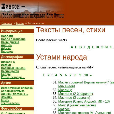
Главная
»
Архив
» Тесты песен
Тексты песен, стихи
Информация
Новости
Новое в шансоне
Всего песен: 32693
Наши друзья
Анонсы
А
Б
В
Г
Д
Е
Ж
З
И
К
Афиша
Награды
Устами народа
Дискография
Шансон X
Истоки
Слова песен, начинающиеся на
«М»
Военный шансон
Песни цыган
Барды
1
2
3
4
5
6
7
8
9
10
»
Ретро, эстрада ...
Маски сорваны! Верить некому? (а
Архив
Михайлов)
Историческая справка
Маслице
Хорошая музыка
Маслице (2-й вариант)
Афиши, постеры ...
Заметки
Маслице (3 вариант)
Книги
Матерям (Савко Андрей, ИК - 13)
Тексты песен
Мато (Цыганская песня)
Фотоальбом
Матрос
Матросская тишина (А. Лукъянов)
От Д.Анискевича