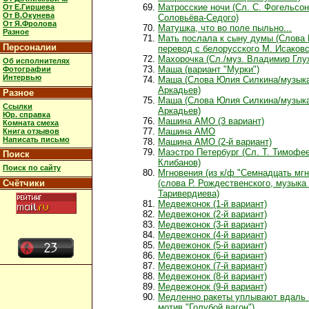
Матросские ночи (Сл. С. Фогельсон
От Е.Гиршева
От В.Окунева
Соловьёва-Седого)
От Я.Фролова
Матушка, что во поле пыльно...
Разное
Мать послала к сыну думы (Слова 
Персоналии
перевод с белорусского М. Исаковс
Махорочка (Сл./муз. Владимир Глу
Об исполнителях
Маша (вариант "Мурки")
Фотографии
Интервью
Маша (Слова Юлия Силкина/музыка
Аркадьев)
Разное
Маша (Слова Юлия Силкина/музыка
Ссылки
Аркадьев)
Юр. справка
Машина АМО (3 вариант)
Комната смеха
Машина АМО
Книга отзывов
Написать письмо
Машина АМО (2-й вариант)
Маэстро Петербург (Сл. Т. Тимофее
Поиск
Клибанов)
Поиск по сайту
Мгновения (из к/ф "Семнадцать мгн
Счётчики
(слова Р. Рождественского, музыка
Таривердиева)
Медвежонок (1-й вариант)
Медвежонок (2-й вариант)
Медвежонок (3-й вариант)
Медвежонок (4-й вариант)
Медвежонок (5-й вариант)
Медвежонок (6-й вариант)
Медвежонок (7-й вариант)
Медвежонок (8-й вариант)
Медвежонок (9-й вариант)
Медленно ракеты уплывают вдаль 
мотив "Голубой вагон")