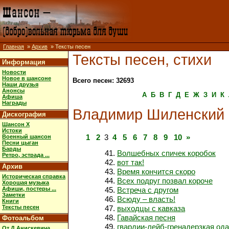
Главная
»
Архив
» Тексты песен
Тексты песен, стихи
Информация
Новости
Новое в шансоне
Всего песен: 32693
Наши друзья
Анонсы
А
Б
В
Г
Д
Е
Ж
З
И
К
Афиша
Награды
Владимир Шиленский
Дискография
Шансон X
Истоки
1
2
3
4
5
6
7
8
9
10
»
Военный шансон
Песни цыган
Барды
Волшебных спичек коробок
Ретро, эстрада ...
вот так!
Архив
Время кончится скоро
Историческая справка
Всех подруг позвал короче
Хорошая музыка
Афиши, постеры ...
Встреча с другом
Заметки
Всюду – власть!
Книги
Тексты песен
выходцы с кавказа
Гавайская песня
Фотоальбом
гвардии-лейб-гренадерзкая ода
От Д.Анискевича