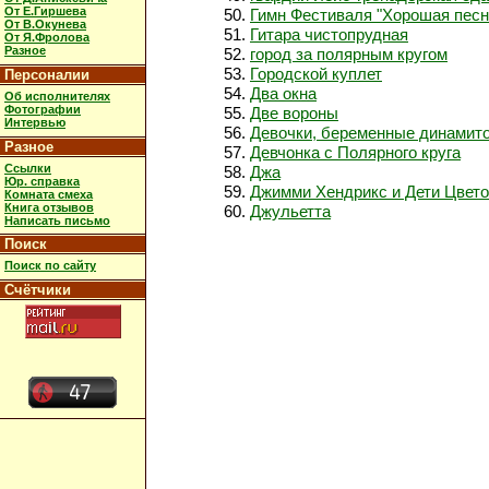
От Е.Гиршева
Гимн Фестиваля "Хорошая песн
От В.Окунева
Гитара чистопрудная
От Я.Фролова
Разное
город за полярным кругом
Городской куплет
Персоналии
Два окна
Об исполнителях
Фотографии
Две вороны
Интервью
Девочки, беременные динамит
Разное
Девчонка с Полярного круга
Ссылки
Джа
Юр. справка
Джимми Хендрикс и Дети Цвет
Комната смеха
Книга отзывов
Джульетта
Написать письмо
Поиск
Поиск по сайту
Счётчики