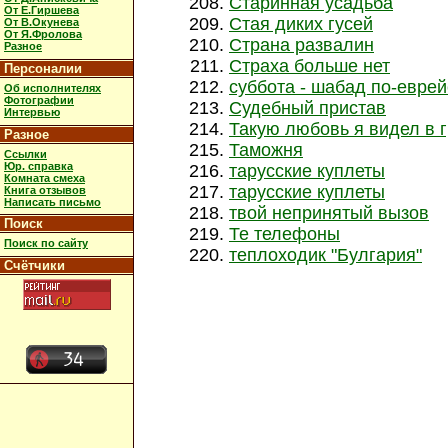
Старинная усадьба
От Е.Гиршева
Стая диких гусей
От В.Окунева
От Я.Фролова
Страна развалин
Разное
Страха больше нет
Персоналии
суббота - шабад по-еврей
Об исполнителях
Фотографии
Судебный пристав
Интервью
Такую любовь я видел в 
Разное
Таможня
Ссылки
Юр. справка
тарусские куплеты
Комната смеха
тарусские куплеты
Книга отзывов
Написать письмо
твой непринятый вызов
Поиск
Те телефоны
Поиск по сайту
теплоходик "Булгария"
Счётчики