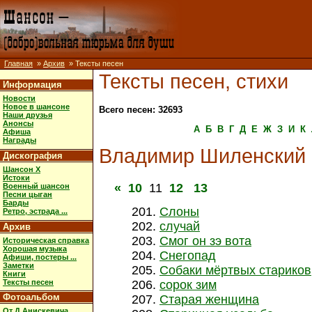
Главная
»
Архив
» Тексты песен
Тексты песен, стихи
Информация
Новости
Новое в шансоне
Всего песен: 32693
Наши друзья
Анонсы
А
Б
В
Г
Д
Е
Ж
З
И
К
Афиша
Награды
Владимир Шиленский
Дискография
Шансон X
Истоки
«
10
11
12
13
Военный шансон
Песни цыган
Барды
Слоны
Ретро, эстрада ...
случай
Архив
Смог он зэ вота
Историческая справка
Хорошая музыка
Снегопад
Афиши, постеры ...
Заметки
Собаки мёртвых стариков
Книги
Тексты песен
сорок зим
Фотоальбом
Старая женщина
От Д.Анискевича