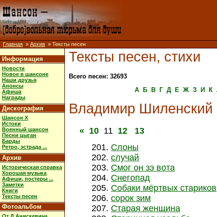
Главная
»
Архив
» Тексты песен
Тексты песен, стихи
Информация
Новости
Новое в шансоне
Всего песен: 32693
Наши друзья
Анонсы
А
Б
В
Г
Д
Е
Ж
З
И
К
Афиша
Награды
Владимир Шиленский
Дискография
Шансон X
Истоки
«
10
11
12
13
Военный шансон
Песни цыган
Барды
Слоны
Ретро, эстрада ...
случай
Архив
Смог он зэ вота
Историческая справка
Хорошая музыка
Снегопад
Афиши, постеры ...
Заметки
Собаки мёртвых стариков
Книги
Тексты песен
сорок зим
Фотоальбом
Старая женщина
От Д.Анискевича