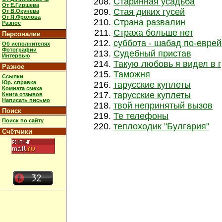
Старинная усадьба
От Е.Гиршева
Стая диких гусей
От В.Окунева
От Я.Фролова
Страна развалин
Разное
Страха больше нет
Персоналии
суббота - шабад по-еврей
Об исполнителях
Фотографии
Судебный пристав
Интервью
Такую любовь я видел в 
Разное
Таможня
Ссылки
Юр. справка
тарусские куплеты
Комната смеха
тарусские куплеты
Книга отзывов
Написать письмо
твой непринятый вызов
Поиск
Те телефоны
Поиск по сайту
теплоходик "Булгария"
Счётчики