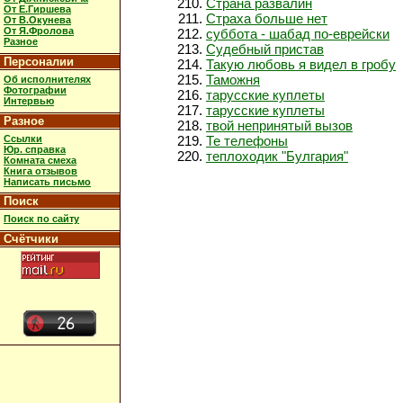
Страна развалин
От Е.Гиршева
Страха больше нет
От В.Окунева
От Я.Фролова
суббота - шабад по-еврейски
Разное
Судебный пристав
Персоналии
Такую любовь я видел в гробу
Таможня
Об исполнителях
Фотографии
тарусские куплеты
Интервью
тарусские куплеты
Разное
твой непринятый вызов
Ссылки
Те телефоны
Юр. справка
теплоходик "Булгария"
Комната смеха
Книга отзывов
Написать письмо
Поиск
Поиск по сайту
Счётчики