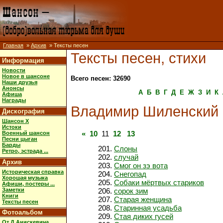
Главная
»
Архив
» Тексты песен
Тексты песен, стихи
Информация
Новости
Новое в шансоне
Всего песен: 32690
Наши друзья
Анонсы
А
Б
В
Г
Д
Е
Ж
З
И
К
Афиша
Награды
Владимир Шиленский
Дискография
Шансон X
Истоки
«
10
11
12
13
Военный шансон
Песни цыган
Барды
Слоны
Ретро, эстрада ...
случай
Архив
Смог он зэ вота
Историческая справка
Снегопад
Хорошая музыка
Собаки мёртвых стариков
Афиши, постеры ...
Заметки
сорок зим
Книги
Старая женщина
Тексты песен
Старинная усадьба
Фотоальбом
Стая диких гусей
От Д.Анискевича