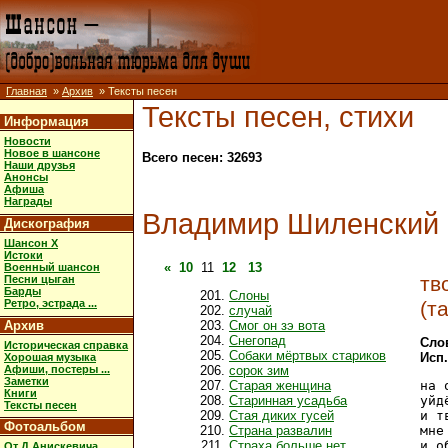
Главная
»
Архив
» Тексты песен
Тексты песен, стихи
Информация
Новости
Новое в шансоне
Всего песен: 32693
Наши друзья
Анонсы
Афиша
Награды
Владимир Шиленский
Дискография
Шансон X
Истоки
«
10
11
12
13
Военный шансон
тв
Песни цыган
Барды
Слоны
(т
Ретро, эстрада ...
случай
Архив
Смог он зэ вота
Снегопад
Сло
Историческая справка
Собаки мёртвых стариков
Исп
Хорошая музыка
Афиши, постеры ...
сорок зим
Заметки
Старая женщина
на 
Книги
Старинная усадьба
уйд
Тексты песен
Стая диких гусей
и т
Фотоальбом
Страна развалин
мне
Страха больше нет
и о
От Д.Анискевича