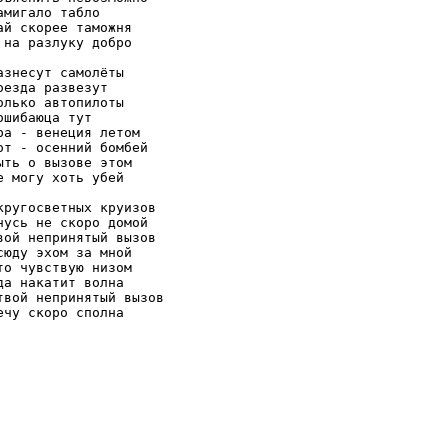
амигало табло

ай скорее таможня

 на разлуку добро

азнесут самолёты

оезда развезут

олько автопилоты

ошибаюца тут

ра - венеция летом

от - осенний бомбей

ыть о вызове этом

е могу хоть убей

кругосветных круизов

нусь не скоро домой

вой непринятый вызов

сюду эхом за мной 

то чувствую низом

да накатит волна

твой непринятый вызов
