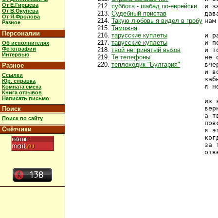
От Е.Гиршева
суббота - шабад по-еврейски
и з
От В.Окунева
Судебный пристав
дав
От Я.Фролова
Такую любовь я видел в гробу
нам
Разное
Таможня
Персоналии
тарусские куплеты
и р
тарусские куплеты
и п
Об исполнителях
Фотографии
твой непринятый вызов
и т
Интервью
Те телефоны
не 
теплоходик "Булгария"
вче
Разное
и в
Ссылки
заб
Юр. справка
я н
Комната смеха
Книга отзывов
Написать письмо
из 
вер
Поиск
а т
Поиск по сайту
пов
Счётчики
я э
ког
за 