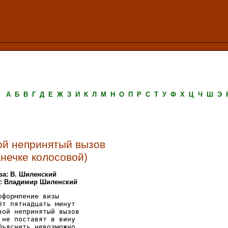
А
Б
В
Г
Д
Е
Ж
З
И
К
Л
М
Н
О
П
Р
С
Т
У
Ф
Х
Ц
Ч
Ш
Э
ой непринятый вызов
анечке колосовой)
ва: В. Шиленский
.: Владимир Шиленский
оформление визы

ёт пятнадцать минут

вой непринятый вызов

 не поставят в вину

бъяснить невозможно
