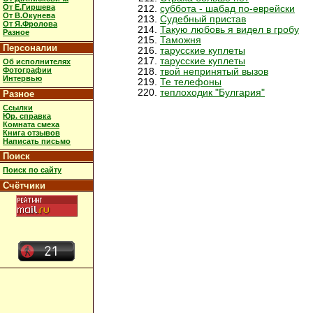
От Е.Гиршева
суббота - шабад по-еврейски
От В.Окунева
Судебный пристав
От Я.Фролова
Такую любовь я видел в гробу
Разное
Таможня
Персоналии
тарусские куплеты
тарусские куплеты
Об исполнителях
Фотографии
твой непринятый вызов
Интервью
Те телефоны
теплоходик "Булгария"
Разное
Ссылки
Юр. справка
Комната смеха
Книга отзывов
Написать письмо
Поиск
Поиск по сайту
Счётчики