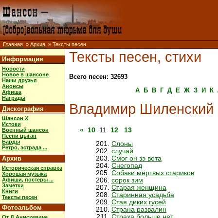
Главная
»
Архив
» Тексты песен
Тексты песен, стихи
Информация
Новости
Новое в шансоне
Всего песен: 32693
Наши друзья
Анонсы
А
Б
В
Г
Д
Е
Ж
З
И
К
Афиша
Награды
Владимир Шиленский
Дискография
Шансон X
Истоки
«
10
11
12
13
Военный шансон
Песни цыган
Барды
Слоны
Ретро, эстрада ...
случай
Архив
Смог он зэ вота
Снегопад
Историческая справка
Собаки мёртвых стариков
Хорошая музыка
Афиши, постеры ...
сорок зим
Заметки
Старая женщина
Книги
Старинная усадьба
Тексты песен
Стая диких гусей
Фотоальбом
Страна развалин
Страха больше нет
От Д.Анискевича