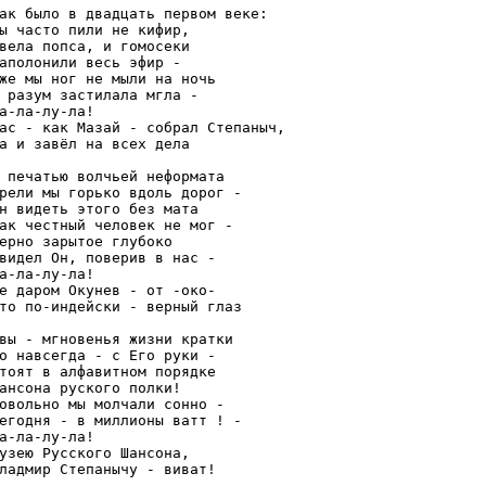
ак было в двадцать первом веке:

ы часто пили не кифир,

вела попса, и гомосеки

аполонили весь эфир -

же мы ног не мыли на ночь

 разум застилала мгла -

а-ла-лу-ла!

ас - как Мазай - собрал Степаныч,

а и завёл на всех дела

 печатью волчьей неформата

рели мы горько вдоль дорог -

н видеть этого без мата

ак честный человек не мог -

ерно зарытое глубоко

видел Он, поверив в нас -

а-ла-лу-ла!

е даром Окунев - от -око-

то по-индейски - верный глаз

вы - мгновенья жизни кратки

о навсегда - с Его руки -

тоят в алфавитном порядке

ансона руского полки!

овольно мы молчали сонно -

егодня - в миллионы ватт ! -

а-ла-лу-ла!

узею Русского Шансона,

ладмир Степанычу - виват!
