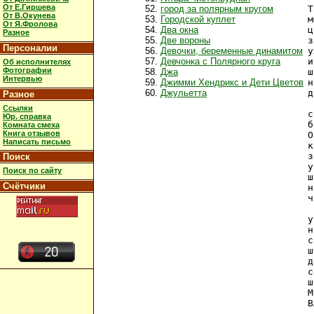
От Е.Гиршева
город за полярным кругом
Т
От В.Окунева
Городской куплет
м
От Я.Фролова
Два окна
ц
Разное
Две вороны
з
Персоналии
Девочки, беременные динамитом
у
Девчонка с Полярного круга
и
Об исполнителях
Фотографии
Джа
ш
Интервью
Джимми Хендрикс и Дети Цветов
н
Джульетта
д
Разное
Ссылки
с
Юр. справка
б
Комната смеха
Книга отзывов
О
Написать письмо
к
з
Поиск
у
Поиск по сайту
ш
Счётчики
н
ч
у
н
с
ш
д
с
ш
М
В