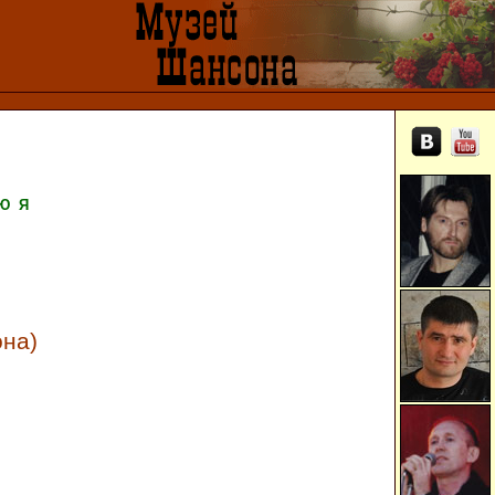
Ю
Я
она)