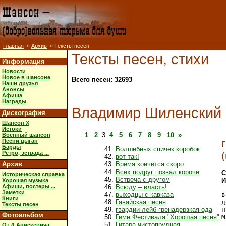
Главная
»
Архив
» Тексты песен
Тексты песен, стихи
Информация
Новости
Новое в шансоне
Всего песен: 32693
Наши друзья
Анонсы
Афиша
Награды
Владимир Шиленский
Дискография
Шансон X
Истоки
1
2
3
4
5
6
7
8
9
10
»
Военный шансон
Песни цыган
Барды
Волшебных спичек коробок
Ретро, эстрада ...
вот так!
Архив
Время кончится скоро
Всех подруг позвал короче
С
Историческая справка
Встреча с другом
И
Хорошая музыка
Афиши, постеры ...
Всюду – власть!
Заметки
выходцы с кавказа
в
Книги
Гавайская песня
д
Тексты песен
гвардии-лейб-гренадерзкая ода
н
Фотоальбом
Гимн Фестиваля "Хорошая песня"
М
Гитара чистопрудная
От Д.Анискевича