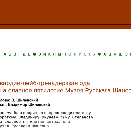
А
Б
В
Г
Д
Е
Ж
З
И
К
Л
М
Н
О
П
Р
С
Т
У
Ф
Х
Ц
Ч
Ш
Э
гвардии-лейб-гренадерзкая ода
(на славное пятилетие Музея Русскага Шанс
лова: В. Шиленский
сп.: Владимир Шиленский
ашему благородию его превосходительству

орогому Владимиру Окуневу сыну Степанову

а славное пятилетие детища ега

узея Русскага Шансона
