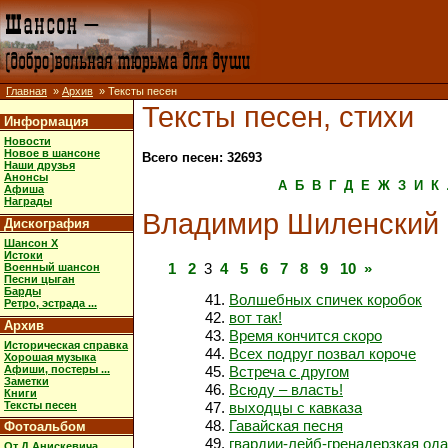
Главная
»
Архив
» Тексты песен
Тексты песен, стихи
Информация
Новости
Новое в шансоне
Всего песен: 32693
Наши друзья
Анонсы
А
Б
В
Г
Д
Е
Ж
З
И
К
Афиша
Награды
Владимир Шиленский
Дискография
Шансон X
Истоки
1
2
3
4
5
6
7
8
9
10
»
Военный шансон
Песни цыган
Барды
Волшебных спичек коробок
Ретро, эстрада ...
вот так!
Архив
Время кончится скоро
Историческая справка
Всех подруг позвал короче
Хорошая музыка
Афиши, постеры ...
Встреча с другом
Заметки
Всюду – власть!
Книги
Тексты песен
выходцы с кавказа
Гавайская песня
Фотоальбом
гвардии-лейб-гренадерзкая ода
От Д.Анискевича