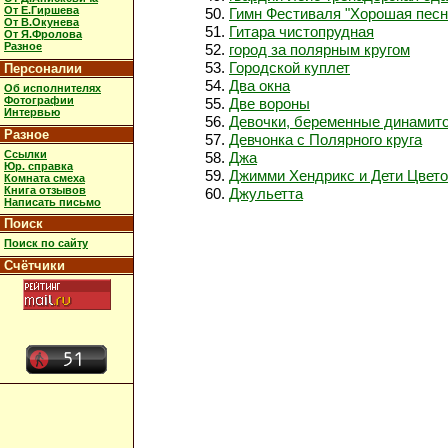
От Е.Гиршева
Гимн Фестиваля "Хорошая песн
От В.Окунева
Гитара чистопрудная
От Я.Фролова
Разное
город за полярным кругом
Городской куплет
Персоналии
Два окна
Об исполнителях
Фотографии
Две вороны
Интервью
Девочки, беременные динамит
Разное
Девчонка с Полярного круга
Ссылки
Джа
Юр. справка
Джимми Хендрикс и Дети Цвет
Комната смеха
Книга отзывов
Джульетта
Написать письмо
Поиск
Поиск по сайту
Счётчики