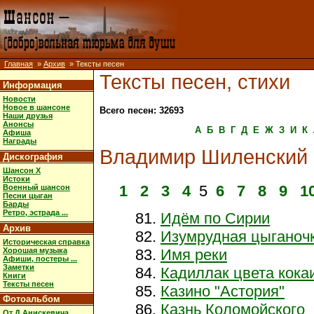
Главная
»
Архив
» Тексты песен
Тексты песен, стихи
Информация
Новости
Новое в шансоне
Всего песен: 32693
Наши друзья
Анонсы
А
Б
В
Г
Д
Е
Ж
З
И
К
Афиша
Награды
Владимир Шиленский
Дискография
Шансон X
Истоки
1
2
3
4
5
6
7
8
9
1
Военный шансон
Песни цыган
Барды
Ретро, эстрада ...
Идём по Сирии
Архив
Изумрудная цыганоч
Историческая справка
Хорошая музыка
Имя реки
Афиши, постеры ...
Заметки
Кадиллак цвета кока
Книги
Тексты песен
Казино "Астория"
Фотоальбом
Казнь Коломойского
От Д.Анискевича