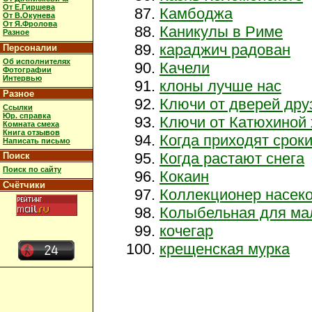
От Е.Гиршева
Камбоджа
От В.Окунева
От Я.Фролова
Каникулы в Риме
Разное
караджич радован
Персоналии
Об исполнителях
Качели
Фотографии
Интервью
клоны лучше нас
Разное
Ключи от дверей дру
Ссылки
Юр. справка
Ключи от Катюхиной
Комната смеха
Книга отзывов
Когда приходят срок
Написать письмо
Когда растают снега
Поиск
Поиск по сайту
Кокаин
Счётчики
Коллекционер насек
Колыбельная для ма
кочегар
крещенская мурка