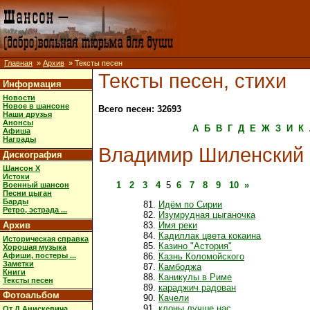
Главная
»
Архив
» Тексты песен
Тексты песен, стихи
Информация
Новости
Новое в шансоне
Всего песен: 32693
Наши друзья
Анонсы
А
Б
В
Г
Д
Е
Ж
З
И
К
Афиша
Награды
Владимир Шиленский
Дискография
Шансон X
Истоки
1
2
3
4
5
6
7
8
9
10
»
Военный шансон
Песни цыган
Барды
Идём по Сирии
Ретро, эстрада ...
Изумрудная цыганочка
Архив
Имя реки
Кадиллак цвета кокаина
Историческая справка
Казино "Астория"
Хорошая музыка
Афиши, постеры ...
Казнь Коломойского
Заметки
Камбоджа
Книги
Каникулы в Риме
Тексты песен
караджич радован
Фотоальбом
Качели
клоны лучше нас
От Д.Анискевича