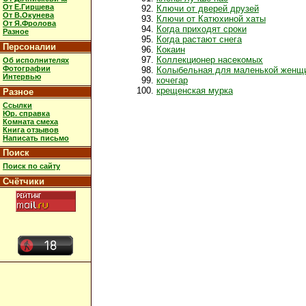
От Е.Гиршева
Ключи от дверей друзей
От В.Окунева
Ключи от Катюхиной хаты
От Я.Фролова
Когда приходят сроки
Разное
Когда растают снега
Персоналии
Кокаин
Коллекционер насекомых
Об исполнителях
Фотографии
Колыбельная для маленькой женщ
Интервью
кочегар
крещенская мурка
Разное
Ссылки
Юр. справка
Комната смеха
Книга отзывов
Написать письмо
Поиск
Поиск по сайту
Счётчики