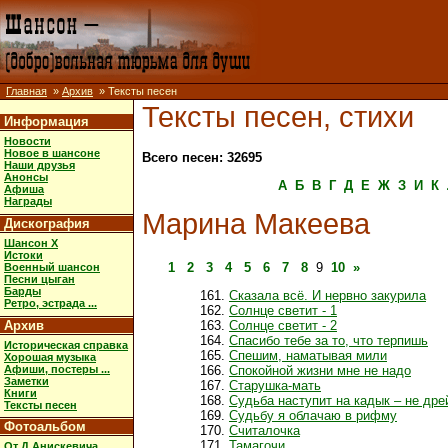
Главная
»
Архив
» Тексты песен
Тексты песен, стихи
Информация
Новости
Новое в шансоне
Всего песен: 32695
Наши друзья
Анонсы
А
Б
В
Г
Д
Е
Ж
З
И
К
Афиша
Награды
Марина Макеева
Дискография
Шансон X
Истоки
1
2
3
4
5
6
7
8
9
10
»
Военный шансон
Песни цыган
Барды
Сказала всё. И нервно закурила
Ретро, эстрада ...
Солнце светит - 1
Архив
Солнце светит - 2
Спасибо тебе за то, что терпишь
Историческая справка
Спешим, наматывая мили
Хорошая музыка
Афиши, постеры ...
Спокойной жизни мне не надо
Заметки
Старушка-мать
Книги
Судьба наступит на кадык – не др
Тексты песен
Судьбу я облачаю в рифму
Фотоальбом
Считалочка
Тамагочи
От Д.Анискевича