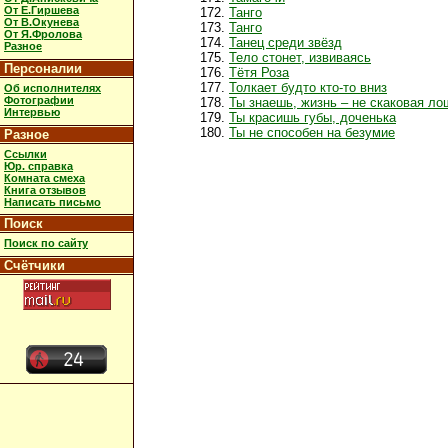
От Е.Гиршева
Танго
От В.Окунева
Танго
От Я.Фролова
Танец среди звёзд
Разное
Тело стонет, извиваясь
Персоналии
Тётя Роза
Толкает будто кто-то вниз
Об исполнителях
Фотографии
Ты знаешь, жизнь – не скаковая л
Интервью
Ты красишь губы, доченька
Ты не способен на безумие
Разное
Ссылки
Юр. справка
Комната смеха
Книга отзывов
Написать письмо
Поиск
Поиск по сайту
Счётчики