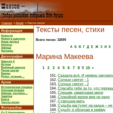
Главная
»
Архив
» Тексты песен
Тексты песен, стихи
Информация
Новости
Новое в шансоне
Всего песен: 32695
Наши друзья
Анонсы
А
Б
В
Г
Д
Е
Ж
З
И
К
Афиша
Награды
Марина Макеева
Дискография
Шансон X
Истоки
1
2
3
4
5
6
7
8
9
10
»
Военный шансон
Песни цыган
Барды
Сказала всё. И нервно закурил
Ретро, эстрада ...
Солнце светит - 1
Архив
Солнце светит - 2
Историческая справка
Спасибо тебе за то, что терпи
Хорошая музыка
Спешим, наматывая мили
Афиши, постеры ...
Заметки
Спокойной жизни мне не надо
Книги
Старушка-мать
Тексты песен
Судьба наступит на кадык – н
Фотоальбом
Судьбу я облачаю в рифму
От Д.Анискевича