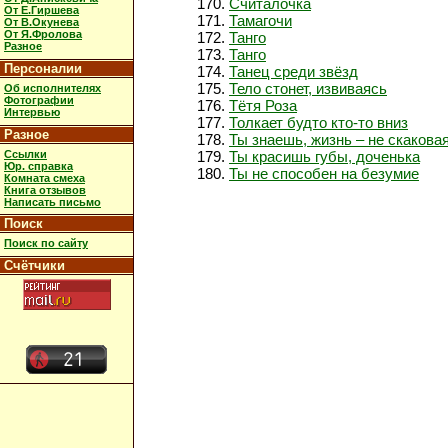
Считалочка
От Е.Гиршева
Тамагочи
От В.Окунева
От Я.Фролова
Танго
Разное
Танго
Персоналии
Танец среди звёзд
Тело стонет, извиваясь
Об исполнителях
Фотографии
Тётя Роза
Интервью
Толкает будто кто-то вниз
Разное
Ты знаешь, жизнь – не скакова
Ссылки
Ты красишь губы, доченька
Юр. справка
Ты не способен на безумие
Комната смеха
Книга отзывов
Написать письмо
Поиск
Поиск по сайту
Счётчики