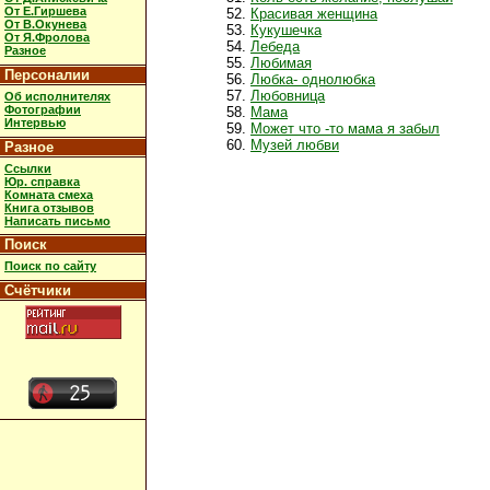
От Е.Гиршева
Красивая женщина
От В.Окунева
Кукушечка
От Я.Фролова
Лебеда
Разное
Любимая
Персоналии
Любка- однолюбка
Любовница
Об исполнителях
Фотографии
Мама
Интервью
Может что -то мама я забыл
Музей любви
Разное
Ссылки
Юр. справка
Комната смеха
Книга отзывов
Написать письмо
Поиск
Поиск по сайту
Счётчики