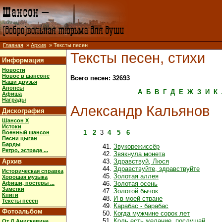
Главная
»
Архив
» Тексты песен
Тексты песен, стихи
Информация
Новости
Новое в шансоне
Всего песен: 32693
Наши друзья
Анонсы
А
Б
В
Г
Д
Е
Ж
З
И
К
Афиша
Награды
Александр Кальянов
Дискография
Шансон X
Истоки
1
2
3
4
5
6
Военный шансон
Песни цыган
Барды
Звукорежиссёр
Ретро, эстрада ...
Звякнула монета
Архив
Здравствуй, Люся
Здравствуйте, здравствуйте
Историческая справка
Золотая аллея
Хорошая музыка
Афиши, постеры ...
Золотая осень
Заметки
Золотой бычок
Книги
И в моей стране
Тексты песен
Карабас - барабас
Фотоальбом
Когда мужчине сорок лет
Коль есть желание, послушай
От Д.Анискевича