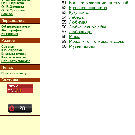
Коль есть желание, послушай
От Е.Гиршева
От В.Окунева
Красивая женщина
От Я.Фролова
Кукушечка
Разное
Лебеда
Персоналии
Любимая
Любка- однолюбка
Об исполнителях
Фотографии
Любовница
Интервью
Мама
Разное
Может что -то мама я забыл
Музей любви
Ссылки
Юр. справка
Комната смеха
Книга отзывов
Написать письмо
Поиск
Поиск по сайту
Счётчики