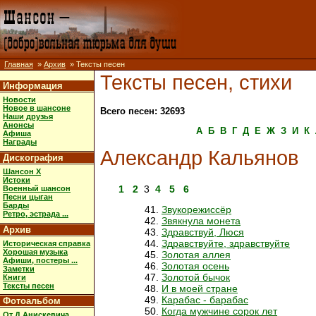
Главная
»
Архив
» Тексты песен
Тексты песен, стихи
Информация
Новости
Новое в шансоне
Всего песен: 32693
Наши друзья
Анонсы
А
Б
В
Г
Д
Е
Ж
З
И
К
Афиша
Награды
Александр Кальянов
Дискография
Шансон X
Истоки
1
2
3
4
5
6
Военный шансон
Песни цыган
Барды
Звукорежиссёр
Ретро, эстрада ...
Звякнула монета
Архив
Здравствуй, Люся
Здравствуйте, здравствуйте
Историческая справка
Хорошая музыка
Золотая аллея
Афиши, постеры ...
Золотая осень
Заметки
Золотой бычок
Книги
Тексты песен
И в моей стране
Карабас - барабас
Фотоальбом
Когда мужчине сорок лет
От Д.Анискевича