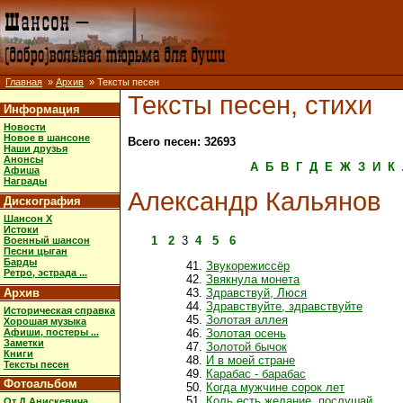
Главная
»
Архив
» Тексты песен
Тексты песен, стихи
Информация
Новости
Новое в шансоне
Всего песен: 32693
Наши друзья
Анонсы
А
Б
В
Г
Д
Е
Ж
З
И
К
Афиша
Награды
Александр Кальянов
Дискография
Шансон X
Истоки
1
2
3
4
5
6
Военный шансон
Песни цыган
Барды
Звукорежиссёр
Ретро, эстрада ...
Звякнула монета
Архив
Здравствуй, Люся
Здравствуйте, здравствуйте
Историческая справка
Золотая аллея
Хорошая музыка
Афиши, постеры ...
Золотая осень
Заметки
Золотой бычок
Книги
И в моей стране
Тексты песен
Карабас - барабас
Фотоальбом
Когда мужчине сорок лет
Коль есть желание, послушай
От Д.Анискевича