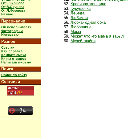
От Е.Гиршева
Красивая женщина
От В.Окунева
Кукушечка
От Я.Фролова
Лебеда
Разное
Любимая
Персоналии
Любка- однолюбка
Любовница
Об исполнителях
Фотографии
Мама
Интервью
Может что -то мама я забыл
Музей любви
Разное
Ссылки
Юр. справка
Комната смеха
Книга отзывов
Написать письмо
Поиск
Поиск по сайту
Счётчики