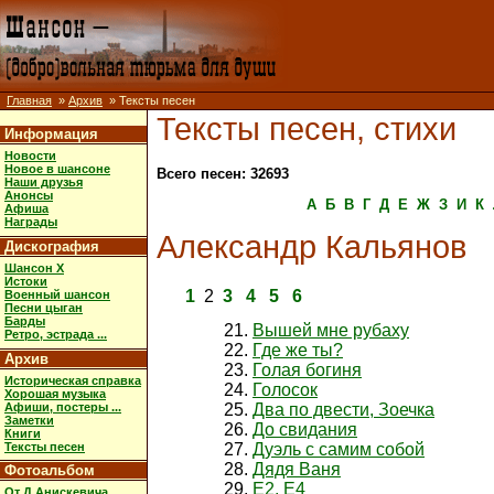
Главная
»
Архив
» Тексты песен
Тексты песен, стихи
Информация
Новости
Новое в шансоне
Всего песен: 32693
Наши друзья
Анонсы
А
Б
В
Г
Д
Е
Ж
З
И
К
Афиша
Награды
Александр Кальянов
Дискография
Шансон X
Истоки
1
2
3
4
5
6
Военный шансон
Песни цыган
Барды
Вышей мне рубаху
Ретро, эстрада ...
Где же ты?
Архив
Голая богиня
Историческая справка
Голосок
Хорошая музыка
Афиши, постеры ...
Два по двести, Зоечка
Заметки
До свидания
Книги
Тексты песен
Дуэль с самим собой
Дядя Ваня
Фотоальбом
Е2, Е4
От Д.Анискевича