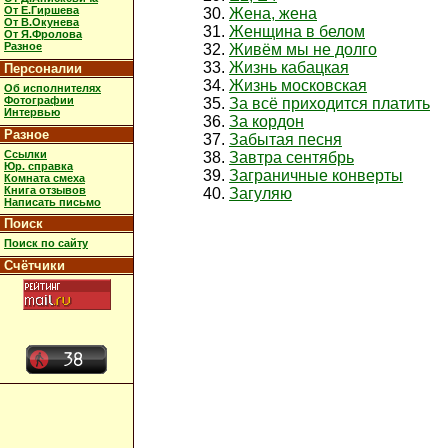
От Е.Гиршева
Жена, жена
От В.Окунева
Женщина в белом
От Я.Фролова
Разное
Живём мы не долго
Жизнь кабацкая
Персоналии
Жизнь московская
Об исполнителях
Фотографии
За всё приходится платить
Интервью
За кордон
Разное
Забытая песня
Ссылки
Завтра сентябрь
Юр. справка
Заграничные конверты
Комната смеха
Книга отзывов
Загуляю
Написать письмо
Поиск
Поиск по сайту
Счётчики