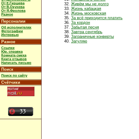
От Е.Гиршева
Живём мы не долго
От В.Окунева
Жизнь кабацкая
От Я.Фролова
Жизнь московская
Разное
За всё приходится платить
Персоналии
За кордон
Забытая песня
Об исполнителях
Фотографии
Завтра сентябрь
Интервью
Заграничные конверты
Загуляю
Разное
Ссылки
Юр. справка
Комната смеха
Книга отзывов
Написать письмо
Поиск
Поиск по сайту
Счётчики