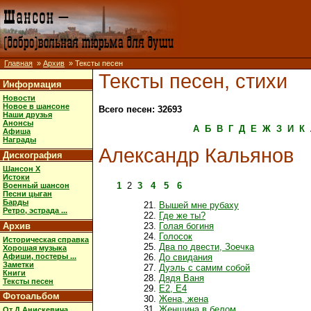
Главная
»
Архив
» Тексты песен
Тексты песен, стихи
Информация
Новости
Новое в шансоне
Всего песен: 32693
Наши друзья
Анонсы
А
Б
В
Г
Д
Е
Ж
З
И
К
Афиша
Награды
Александр Кальянов
Дискография
Шансон X
Истоки
1
2
3
4
5
6
Военный шансон
Песни цыган
Барды
Вышей мне рубаху
Ретро, эстрада ...
Где же ты?
Архив
Голая богиня
Голосок
Историческая справка
Два по двести, Зоечка
Хорошая музыка
Афиши, постеры ...
До свидания
Заметки
Дуэль с самим собой
Книги
Дядя Ваня
Тексты песен
Е2, Е4
Фотоальбом
Жена, жена
Женщина в белом
От Д.Анискевича