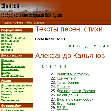
Главная
»
Архив
» Тексты песен
Тексты песен, стихи
Информация
Новости
Новое в шансоне
Всего песен: 32693
Наши друзья
Анонсы
А
Б
В
Г
Д
Е
Ж
З
И
К
Афиша
Награды
Александр Кальянов
Дискография
Шансон X
Истоки
1
2
3
4
5
6
Военный шансон
Песни цыган
Барды
Вышей мне рубаху
Ретро, эстрада ...
Где же ты?
Архив
Голая богиня
Историческая справка
Голосок
Хорошая музыка
Два по двести, Зоечка
Афиши, постеры ...
Заметки
До свидания
Книги
Дуэль с самим собой
Тексты песен
Дядя Ваня
Фотоальбом
Е2, Е4
От Д.Анискевича