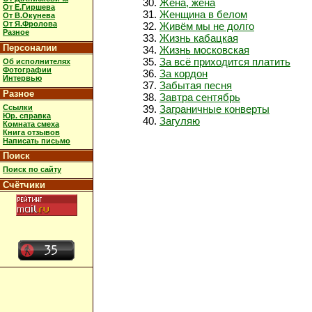
Жена, жена
От Е.Гиршева
Женщина в белом
От В.Окунева
От Я.Фролова
Живём мы не долго
Разное
Жизнь кабацкая
Персоналии
Жизнь московская
За всё приходится платить
Об исполнителях
Фотографии
За кордон
Интервью
Забытая песня
Разное
Завтра сентябрь
Ссылки
Заграничные конверты
Юр. справка
Загуляю
Комната смеха
Книга отзывов
Написать письмо
Поиск
Поиск по сайту
Счётчики