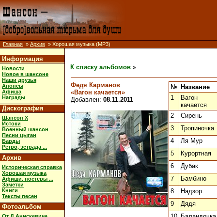
Главная
»
Архив
» Хорошая музыка (MP3)
Информация
К списку альбомов
»
Новости
Новое в шансоне
Наши друзья
Федя Карманов
Анонсы
№
Название
«Вагон качается»
Афиша
1
Вагон
Награды
Добавлен:
08.11.2011
качается
Дискография
2
Сирень
Шансон X
Истоки
3
Тропиночка
Военный шансон
Песни цыган
4
Ля Мур
Барды
Ретро, эстрада ...
5
Курортная
Архив
6
Дубак
Историческая справка
Хорошая музыка
7
Бамбино
Афиши, постеры ...
Заметки
Книги
8
Надзор
Тексты песен
9
Дядя
Фотоальбом
10
Баландочка
От Д.Анискевича