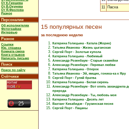
От Е.Гиршева
От В.Окунева
11
Пасха
От Я.Фролова
Разное
Персоналии
15 популярных песен
Об исполнителях
Фотографии
Интервью
за последнюю неделю
Разное
Катерина Голицына - Катала (Жорик)
Ссылки
Татьяна Иванова - Жизнь цыганская
Юр. справка
Комната смеха
Сергей Порт - Золотые купола
Книга отзывов
Катерина Голицына - Любимый
Написать письмо
Александр Розенбаум - Старые скамейки
Поиск
Александр Розенбаум - Перевал любви
Катерина Голицына - Оперок
Поиск по сайту
Татьяна Иванова - Эй, ямщик, гоника-ка к Яру
Счётчики
Сергей Порт - Гуляй братва
Катерина Голицына - Белая сирень
Александр Розенбаум - Вот опять захандрила 
природа
Александр Розенбаум - Ты, любовь моя
Катерина Голицына - Десять лет
Вахтанг Кикабидзе - Грузинская песня
Сергей Порт - Пацаны