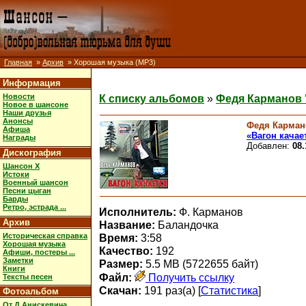
Главная
»
Архив
» Хорошая музыка (MP3)
Информация
Новости
К списку альбомов
»
Федя Карманов 
Новое в шансоне
Наши друзья
Анонсы
Федя Карман
Афиша
«Вагон качае
Награды
Добавлен:
08.
Дискография
Шансон X
Истоки
Военный шансон
Песни цыган
Барды
Ретро, эстрада ...
Исполнитель:
Ф. Карманов
Архив
Название:
Баландочка
Историческая справка
Время:
3:58
Хорошая музыка
Качество:
192
Афиши, постеры ...
Заметки
Размер:
5.5 MB (5722655 байт)
Книги
Файл:
Получить ссылку
Тексты песен
Скачан:
191 раз(а) [
Статистика
]
Фотоальбом
От Д.Анискевича