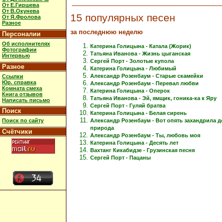
От Е.Гиршева
От В.Окунева
15 популярных песен
От Я.Фролова
Разное
за последнюю неделю
Персоналии
Об исполнителях
Катерина Голицына - Катала (Жорик)
Фотографии
Татьяна Иванова - Жизнь цыганская
Интервью
Сергей Порт - Золотые купола
Разное
Катерина Голицына - Любимый
Александр Розенбаум - Старые скамейки
Ссылки
Юр. справка
Александр Розенбаум - Перевал любви
Комната смеха
Катерина Голицына - Оперок
Книга отзывов
Татьяна Иванова - Эй, ямщик, гоника-ка к Яру
Написать письмо
Сергей Порт - Гуляй братва
Поиск
Катерина Голицына - Белая сирень
Александр Розенбаум - Вот опять захандрила 
Поиск по сайту
природа
Счётчики
Александр Розенбаум - Ты, любовь моя
Катерина Голицына - Десять лет
Вахтанг Кикабидзе - Грузинская песня
Сергей Порт - Пацаны