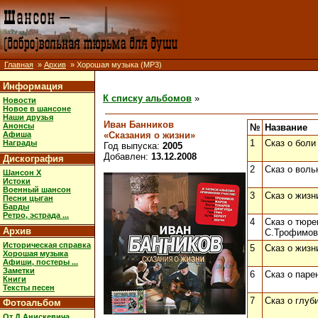
Главная
»
Архив
» Хорошая музыка (MP3)
Информация
К списку альбомов
»
Новости
Новое в шансоне
Наши друзья
Иван Банников
Анонсы
№
Название
«Сказания о жизни»
Афиша
1
Сказ о боли
Награды
Год выпуска:
2005
Добавлен:
13.12.2008
Дискография
2
Сказ о воль
Шансон X
Истоки
Военный шансон
3
Сказ о жизни
Песни цыган
Барды
Ретро, эстрада ...
4
Сказ о тюре
Архив
С.Трофимов,
Историческая справка
5
Сказ о жизн
Хорошая музыка
Афиши, постеры ...
Заметки
6
Сказ о паре
Книги
Тексты песен
7
Сказ о глуб
Фотоальбом
От Д.Анискевича