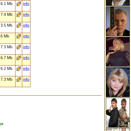
6.1 Mb
info
7.4 Mb
info
3.5 Mb
info
6 Mb
info
7.3 Mb
info
6.7 Mb
info
6.2 Mb
info
7.3 Mb
info
тук