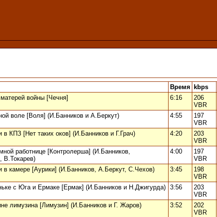
Время
kbps
 матерей войны [Чечня]
6:16
206
VBR
ной воле [Воля] (И.Банников и А.Беркут)
4:55
197
VBR
 в КПЗ [Нет таких оков] (И.Банников и Г.Грач)
4:20
203
VBR
мной работнице [Контролерша] (И.Банников,
4:00
197
 В.Токарев)
VBR
и в камере [Аурики] (И.Банников, А.Беркут, С.Чехов)
3:45
198
VBR
ньке с Юга и Ермаке [Ермак] (И.Банников и Н.Джигурда)
3:56
203
VBR
ине лимузина [Лимузин] (И.Банников и Г. Жаров)
3:52
202
VBR