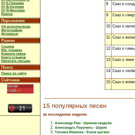
От Е.Гиршева
8
Сказ о солд
От В.Окунева
От Я.Фролова
Разное
9
Сказ о смер
Персоналии
10
Сказ о неле
Об исполнителях
Фотографии
Интервью
11
Сказ о жизн
Разное
Ссылки
12
Сказ о семь
Юр. справка
Комната смеха
Книга отзывов
13
Сказ о змее
Написать письмо
Поиск
14
Сказ о любв
Поиск по сайту
Счётчики
15
Сказ о вояж
15 популярных песен
за последнюю неделю
Александр Раю - Шумная свадьба
Александръ Поручикъ - Шурик
Татьяна Иванова - Ехали цыгане