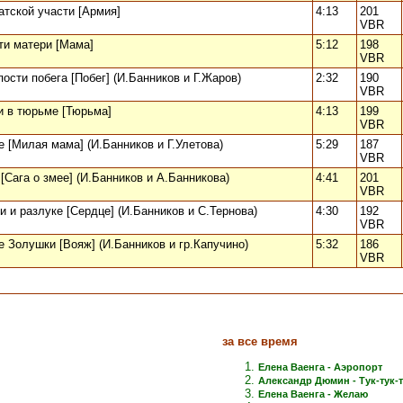
атской участи [Армия]
4:13
201
VBR
ти матери [Мама]
5:12
198
VBR
пости побега [Побег] (И.Банников и Г.Жаров)
2:32
190
VBR
и в тюрьме [Тюрьма]
4:13
199
VBR
е [Милая мама] (И.Банников и Г.Улетова)
5:29
187
VBR
 [Сага о змее] (И.Банников и А.Банникова)
4:41
201
VBR
и и разлуке [Сердце] (И.Банников и С.Тернова)
4:30
192
VBR
е Золушки [Вояж] (И.Банников и гр.Капучино)
5:32
186
VBR
за все время
Елена Ваенга - Аэропорт
Александр Дюмин - Тук-тук-
Елена Ваенга - Желаю