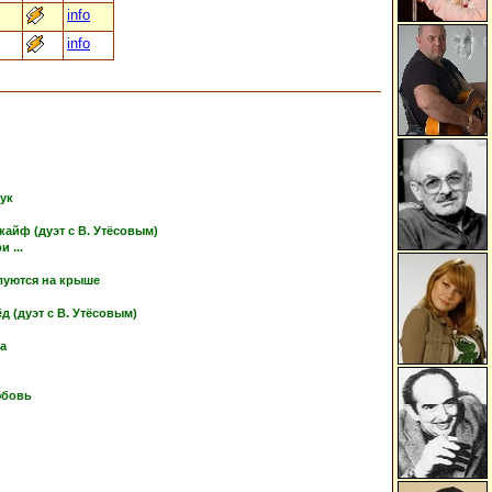
info
info
тук
кайф (дуэт с В. Утёсовым)
 ...
луются на крыше
 (дуэт с В. Утёсовым)
ка
юбовь