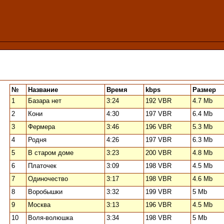
№
Название
Время
kbps
Размер
1
Базара нет
3:24
192 VBR
4.7 Mb
2
Кони
4:30
197 VBR
6.4 Mb
3
Фермера
3:46
196 VBR
5.3 Mb
4
Родня
4:26
197 VBR
6.3 Mb
5
В старом доме
3:23
200 VBR
4.8 Mb
6
Платочек
3:09
198 VBR
4.5 Mb
7
Одиночество
3:17
198 VBR
4.6 Mb
8
Воробышки
3:32
199 VBR
5 Mb
9
Москва
3:13
196 VBR
4.5 Mb
10
Воля-волюшка
3:34
198 VBR
5 Mb