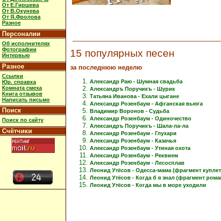
От Е.Гиршева
От В.Окунева
От Я.Фролова
Разное
Персоналии
Об исполнителях
Фотографии
15 популярных песен
Интервью
Разное
за последнюю неделю
Ссылки
Александр Раю - Шумная свадьба
Юр. справка
Комната смеха
Александръ Поручикъ - Шурик
Книга отзывов
Татьяна Иванова - Ехали цыгане
Написать письмо
Александр Розенбаум - Афганская вьюга
Поиск
Владимир Воронов - Судьба
Александр Розенбаум - Одиночество
Поиск по сайту
Александръ Поручикъ - Шала-ла-ла
Счётчики
Александр Розенбаум - Глухари
Александр Розенбаум - Казачья
Александр Розенбаум - Утиная охота
Александр Розенбаум - Реквием
Александр Розенбаум - Лесосплав
Леонид Утёсов - Одесса-мама (фрагмент куплет
Леонид Утёсов - Когда б я знал (фрагмент рома
Леонид Утёсов - Когда мы в море уходили