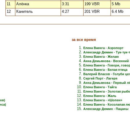
11
Алёнка
3:31
199 VBR
5 Mb
12
Канитель
4:27
201 VBR
6.4 Mb
за все время
Елена Ваенга - Аэропорт
Александр Дюмин - Тук-тук-
Елена Ваенга - Желаю
Анна Демьянова - Весенний 
Елена Ваенга - Говори, говори
Елена Ваенга - Белая птица
Валерий Власов - Голуби це
Сергей Порт - Лагеря
Анна Демьянова - Первый лёд
Елена Ваенга - Тайга
Елена Ваенга - Золотая рыб
Елена Ваенга - Жаль
ов)
Елена Ваенга - «Шопен»
нса)
Елена Ваенга - Косолапая л
Александр Дюмин - Пацаны