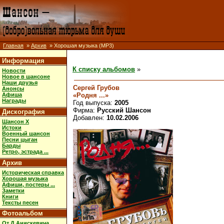
Главная
»
Архив
» Хорошая музыка (MP3)
Информация
К списку альбомов
»
Новости
Новое в шансоне
Наши друзья
Сергей Грубов
Анонсы
«Родня ...»
Афиша
Награды
Год выпуска:
2005
Фирма:
Русский Шансон
Дискография
Добавлен:
10.02.2006
Шансон X
Истоки
Военный шансон
Песни цыган
Барды
Ретро, эстрада ...
Архив
Историческая справка
Хорошая музыка
Афиши, постеры ...
Заметки
Книги
Тексты песен
Фотоальбом
От Д.Анискевича