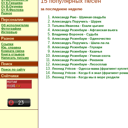
15 популярных песен
От Е.Гиршева
От В.Окунева
за последнюю неделю
От Я.Фролова
Разное
Александр Раю - Шумная свадьба
Персоналии
Александръ Поручикъ - Шурик
Об исполнителях
Татьяна Иванова - Ехали цыгане
Фотографии
Александр Розенбаум - Афганская вьюга
Интервью
Владимир Воронов - Судьба
Разное
Александр Розенбаум - Одиночество
Александръ Поручикъ - Шала-ла-ла
Ссылки
Александр Розенбаум - Глухари
Юр. справка
Комната смеха
Александр Розенбаум - Казачья
Книга отзывов
Александр Розенбаум - Утиная охота
Написать письмо
Александр Розенбаум - Реквием
Поиск
Александр Розенбаум - Лесосплав
Леонид Утёсов - Одесса-мама (фрагмент куплет
Поиск по сайту
Леонид Утёсов - Когда б я знал (фрагмент рома
Счётчики
Леонид Утёсов - Когда мы в море уходили