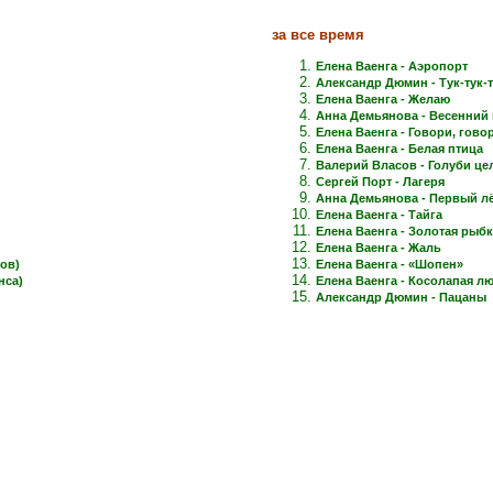
за все время
Елена Ваенга - Аэропорт
Александр Дюмин - Тук-тук-
Елена Ваенга - Желаю
Анна Демьянова - Весенний 
Елена Ваенга - Говори, говори
Елена Ваенга - Белая птица
Валерий Власов - Голуби це
Сергей Порт - Лагеря
Анна Демьянова - Первый лёд
Елена Ваенга - Тайга
Елена Ваенга - Золотая рыб
Елена Ваенга - Жаль
ов)
Елена Ваенга - «Шопен»
нса)
Елена Ваенга - Косолапая л
Александр Дюмин - Пацаны