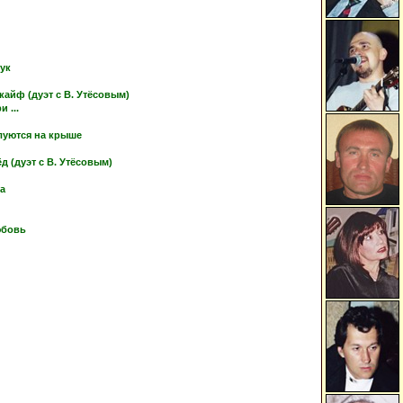
тук
кайф (дуэт с В. Утёсовым)
 ...
луются на крыше
 (дуэт с В. Утёсовым)
ка
юбовь