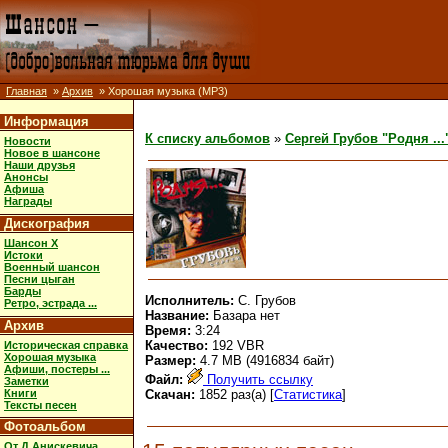
Главная
»
Архив
» Хорошая музыка (MP3)
Информация
К списку альбомов
»
Сергей Грубов "Родня ...
Новости
Новое в шансоне
Наши друзья
Анонсы
Афиша
Награды
Дискография
Шансон X
Истоки
Военный шансон
Песни цыган
Барды
Исполнитель:
С. Грубов
Ретро, эстрада ...
Название:
Базара нет
Архив
Время:
3:24
Качество:
192 VBR
Историческая справка
Хорошая музыка
Размер:
4.7 MB (4916834 байт)
Афиши, постеры ...
Файл:
Получить ссылку
Заметки
Книги
Скачан:
1852 раз(а) [
Статистика
]
Тексты песен
Фотоальбом
От Д.Анискевича