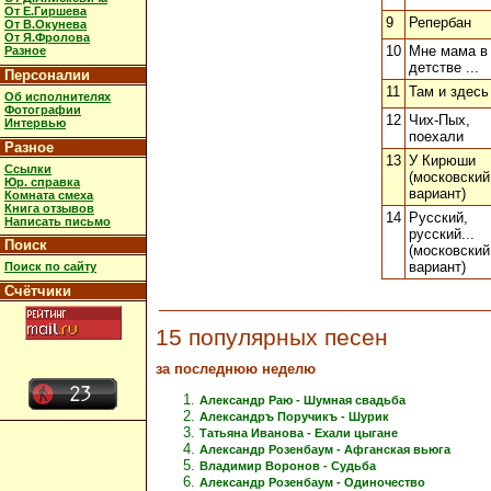
От Е.Гиршева
9
Репербан
От В.Окунева
От Я.Фролова
10
Мне мама в
Разное
детстве ...
Персоналии
11
Там и здесь
Об исполнителях
Фотографии
12
Чих-Пых,
Интервью
поехали
Разное
13
У Кирюши
Ссылки
(московский
Юр. справка
вариант)
Комната смеха
Книга отзывов
14
Русский,
Написать письмо
русский...
Поиск
(московский
вариант)
Поиск по сайту
Счётчики
15 популярных песен
за последнюю неделю
Александр Раю - Шумная свадьба
Александръ Поручикъ - Шурик
Татьяна Иванова - Ехали цыгане
Александр Розенбаум - Афганская вьюга
Владимир Воронов - Судьба
Александр Розенбаум - Одиночество