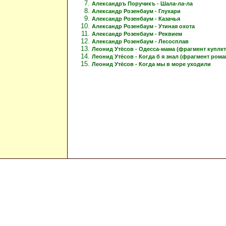
Александръ Поручикъ - Шала-ла-ла
Александр Розенбаум - Глухари
Александр Розенбаум - Казачья
Александр Розенбаум - Утиная охота
Александр Розенбаум - Реквием
Александр Розенбаум - Лесосплав
Леонид Утёсов - Одесса-мама (фрагмент куплет
Леонид Утёсов - Когда б я знал (фрагмент рома
Леонид Утёсов - Когда мы в море уходили