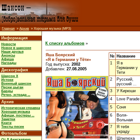
Главная
»
Архив
» Хорошая музыка (MP3)
Информация
К списку альбомов
»
Новости
Новое в шансоне
Наши друзья
Яша Боярский
Анонсы
№
Название
«Я в Германии у Тёти»
Афиша
1
Я в
Награды
Год выпуска:
2002
Германии у
Добавлен:
27.08.2005
Дискография
Тети
Шансон X
2
Русский,
Истоки
Военный шансон
русский ...
Песни цыган
3
У Кирюши
Барды
Ретро, эстрада ...
4
Love Parade
Архив
5
Соня
Историческая справка
Хорошая музыка
6
Воля-
Афиши, постеры ...
Заметки
Вольная
Книги
7
Я тебя
Тексты песен
украду
Фотоальбом
8
Шпилюха
От Д.Анискевича