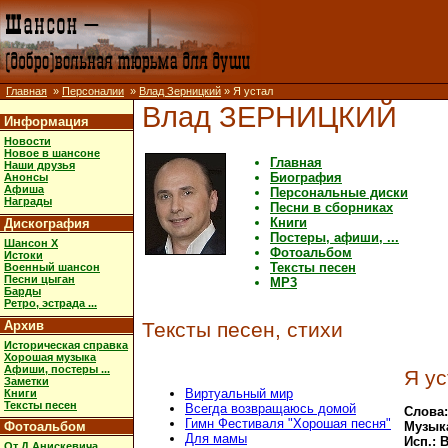
Главная
»
Персоналии
»
Влад Зерницкий
» Я устал
Влад ЗЕРНИЦКИЙ
Информация
Новости
Новое в шансоне
Главная
Наши друзья
Биография
Анонсы
Афиша
Персональные диски
Награды
Песни в сборниках
Книги
Дискография
Постеры, афиши, ...
Шансон X
Фотоальбом
Истоки
Тексты песен
Военный шансон
Песни цыган
MP3
Барды
Ретро, эстрада ...
Архив
Тексты песен, стихи
Историческая справка
Хорошая музыка
Афиши, постеры ...
Я ус
Заметки
Виртуальный мир
Книги
Тексты песен
Всегда возвращаюсь домой
Слова:
Гимн Фестиваля "Хорошая песня"
Фотоальбом
Музык
Для мамы
Исп.: 
От Д.Анискевича