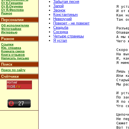
Забытая песня
От Е.Гиршева
Запой
Я уст
От В.Окунева
От Я.Фролова
Звонок
И от 
Разное
Константиныч
Как н
Невезучий
Так о
Персоналии
Повезет - не повезет
Об исполнителях
Свадьба
Разъе
Фотографии
Соседка
Опавш
Интервью
Четыре страницы
А мы 
Разное
Я устал
Чего 
Ссылки
Юр. справка
Скоро
Комната смеха
На вы
Книга отзывов
И, ка
Написать письмо
Я мим
Поиск
Поиск по сайту
Лишь 
Или к
Счётчики
Стары
Мы ра
И уст
По за
Я по 
Что с
Цепоч
Не пе
Сюжет
Вот т